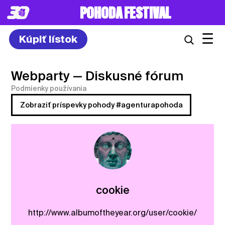
POHODA FESTIVAL
☰
Kúpiť lístok
Webparty
— Diskusné fórum
Podmienky používania
Zobraziť príspevky pohody #agenturapohoda
cookie
http://www.albumoftheyear.org/user/cookie/