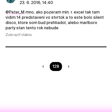
23. 6. 2016, 14:40
@Peter_M
mno, ako pozeram min. r. excel tak tam
vidim 14 predstaveni vo stvrtok a to este bolo silent
disco, ktore som bud prehliadol, alebo marlboro
party stan tento rok nebude
Zobraziť vlákno
Ste na strane
128