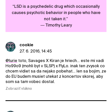
“LSD is a psychedelic drug which occasionally
causes psychotic behavior in people who have
not taken it.”
― Timothy Leary
cookie
27. 6. 2016, 14:45
@lurie
toto, Savages X Kiran je hriech... este mi vadi
Ho99o9 (mohli byt v SLSP) x FlyLo. inak ten zvysok co
chcem vidiet sa da nejako pobehat... len sa bojim, ze
do EU budem musiet utekat z koncertov skorej, aby
som sa tam vobec dostal.
Zobraziť vlákno