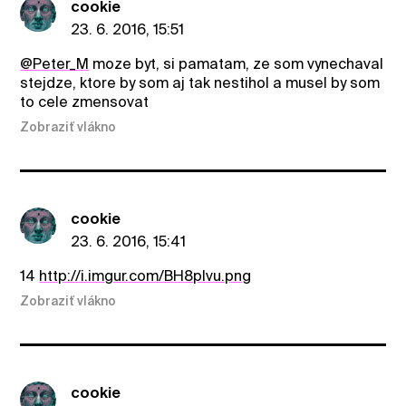
cookie
23. 6. 2016, 15:51
@Peter_M
moze byt, si pamatam, ze som vynechaval
stejdze, ktore by som aj tak nestihol a musel by som
to cele zmensovat
Zobraziť vlákno
cookie
23. 6. 2016, 15:41
14
http://i.imgur.com/BH8plvu.png
Zobraziť vlákno
cookie