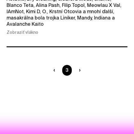
Blanco Teta, Alina Pash, Filip Topol, Meowlau X Val,
IAmNot, Kimi D, O., Krstní Otcovia a mnohí ďalší,
masakrálna bola trojka Liniker, Mandy, Indiana a
Avalanche Kaito
Zobraziť vlákno
Ste na strane
3