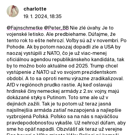
charlotte
19. 1. 2024, 18:35
@Fajnschmetke
@Peter_BB
Nie zlé úvahy. Je to
vojenské letisko. Ale predbiehame. Dúfajme, že
tento rok to ešte nehrozí. Voľby sú až v novembri. Po
Pohode. Ak by potom naozaj dopadli zle a USA by
naozaj vystúpili z NATO, čo je už viac-menej
oficiálnou agendou republikánskeho kandidáta, tak
by to možno bolo aktuálne od 2025. Trump chcel
vystúpenie z NATO už vo svojom prezidentskom
období. A to sa oproti nemu výrazne zradikalizoval.
AfD v regiónoch prudko rastie. Aj keď oslavujú
hrdinské činy nemeckej armády z 2.sv. vojny, majú
dokázané styky s Putinom. Toto sme ale už v
dejinách zažili. Tak je tu potom už teraz jasná
najsilnejšia armáda zatiaľ nezapojená a najlepšie
vyzbrojená Poľská. Poľsko sa na nás s najväčšou
pravdepodobnosťou vykašle. Už nehrozí dúfam, aby
sme ho opäť napadli. Obzvlášť ak teraz už verejne