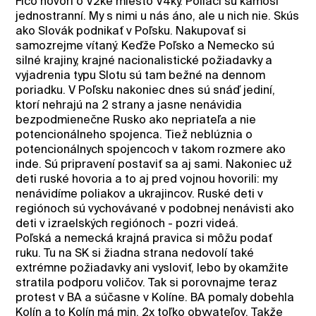
Fico hovorí o V2ke miesto V4ky. Poliaci sú kamoši
jednostranní. My s nimi u nás áno, ale u nich nie. Skús
ako Slovák podnikať v Poľsku. Nakupovať si
samozrejme vítaný. Keďže Poľsko a Nemecko sú
silné krajiny, krajné nacionalistické požiadavky a
vyjadrenia typu Slotu sú tam bežné na dennom
poriadku. V Poľsku nakoniec dnes sú snáď jediní,
ktorí nehrajú na 2 strany a jasne nenávidia
bezpodmienečne Rusko ako nepriateľa a nie
potencionálneho spojenca. Tiež neblúznia o
potencionálnych spojencoch v takom rozmere ako
inde. Sú pripravení postaviť sa aj sami. Nakoniec už
deti ruské hovoria a to aj pred vojnou hovorili: my
nenávidíme poliakov a ukrajincov. Ruské deti v
regiónoch sú vychovávané v podobnej nenávisti ako
deti v izraelských regiónoch - pozri videá.
Poľská a nemecká krajná pravica si môžu podať
ruku. Tu na SK si žiadna strana nedovolí také
extrémne požiadavky ani vysloviť, lebo by okamžite
stratila podporu voličov. Tak si porovnajme teraz
protest v BA a súčasne v Kolíne. BA pomaly dobehla
Kolín a to Kolín má min. 2x toľko obyvateľov. Takže