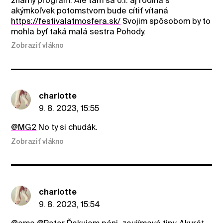
známy program. Ale tam sa o.i. aj rodina s
akýmkoľvek potomstvom bude cítiť vítaná
https://festivalatmosfera.sk/
Svojim spôsobom by to
mohla byť taká malá sestra Pohody.
Zobraziť vlákno
charlotte
9. 8. 2023, 15:55
@MG2
No ty si chudák.
Zobraziť vlákno
charlotte
9. 8. 2023, 15:54