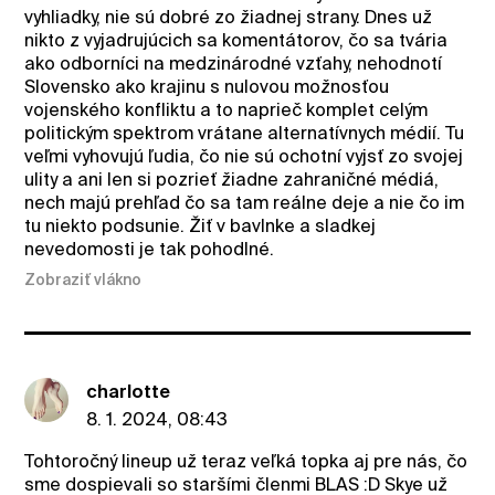
vyhliadky, nie sú dobré zo žiadnej strany. Dnes už
nikto z vyjadrujúcich sa komentátorov, čo sa tvária
ako odborníci na medzinárodné vzťahy, nehodnotí
Slovensko ako krajinu s nulovou možnosťou
vojenského konfliktu a to naprieč komplet celým
politickým spektrom vrátane alternatívnych médií. Tu
veľmi vyhovujú ľudia, čo nie sú ochotní vyjsť zo svojej
ulity a ani len si pozrieť žiadne zahraničné médiá,
nech majú prehľad čo sa tam reálne deje a nie čo im
tu niekto podsunie. Žiť v bavlnke a sladkej
nevedomosti je tak pohodlné.
Zobraziť vlákno
charlotte
8. 1. 2024, 08:43
Tohtoročný lineup už teraz veľká topka aj pre nás, čo
sme dospievali so staršími členmi BLAS :D Skye už