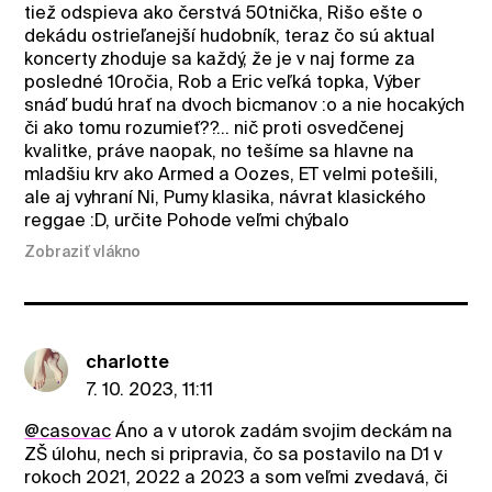
tiež odspieva ako čerstvá 50tnička, Rišo ešte o
dekádu ostrieľanejší hudobník, teraz čo sú aktual
koncerty zhoduje sa každý, že je v naj forme za
posledné 10ročia, Rob a Eric veľká topka, Výber
snáď budú hrať na dvoch bicmanov :o a nie hocakých
či ako tomu rozumieť??... nič proti osvedčenej
kvalitke, práve naopak, no tešíme sa hlavne na
mladšiu krv ako Armed a Oozes, ET velmi potešili,
ale aj vyhraní Ni, Pumy klasika, návrat klasického
reggae :D, určite Pohode veľmi chýbalo
Zobraziť vlákno
charlotte
7. 10. 2023, 11:11
@casovac
Áno a v utorok zadám svojim deckám na
ZŠ úlohu, nech si pripravia, čo sa postavilo na D1 v
rokoch 2021, 2022 a 2023 a som veľmi zvedavá, či