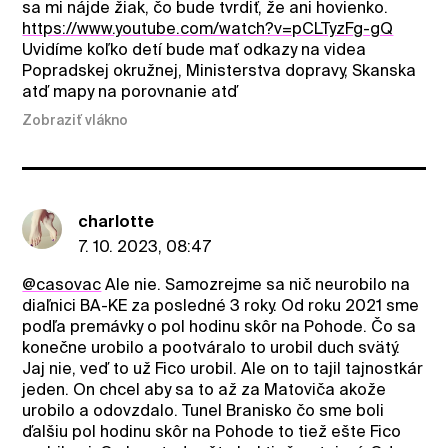
sa mi nájde žiak, čo bude tvrdiť, že ani hovienko.
https://www.youtube.com/watch?v=pCLTyzFg-gQ
Uvidíme koľko detí bude mať odkazy na videa
Popradskej okružnej, Ministerstva dopravy, Skanska
atď mapy na porovnanie atď
Zobraziť vlákno
charlotte
7. 10. 2023, 08:47
@casovac
Ale nie. Samozrejme sa nič neurobilo na
diaľnici BA-KE za posledné 3 roky. Od roku 2021 sme
podľa premávky o pol hodinu skôr na Pohode. Čo sa
konečne urobilo a pootváralo to urobil duch svätý.
Jaj nie, veď to už Fico urobil. Ale on to tajil tajnostkár
jeden. On chcel aby sa to až za Matoviča akože
urobilo a odovzdalo. Tunel Branisko čo sme boli
ďalšiu pol hodinu skôr na Pohode to tiež ešte Fico