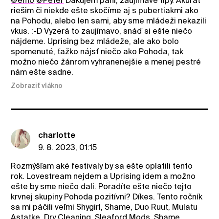
@emo
@Peter
Ďakujem páni, zaujímavé tipy. Akurát
riešim či niekde ešte skočíme aj s pubertiakmi ako
na Pohodu, alebo len sami, aby sme mládeži nekazili
vkus. :-D Vyzerá to zaujímavo, snáď si ešte niečo
nájdeme. Uprising bez mládeže, ale ako bolo
spomenuté, ťažko nájsť niečo ako Pohoda, tak
možno niečo žánrom vyhranenejšie a menej pestré
nám ešte sadne.
Zobraziť vlákno
charlotte
9. 8. 2023, 01:15
Rozmýšľam aké festivaly by sa ešte oplatili tento
rok. Lovestream nejdem a Uprising idem a možno
ešte by sme niečo dali. Poradíte ešte niečo tejto
krvnej skupiny Pohoda pozitívni? Díkes. Tento ročník
sa mi páčili veľmi Shygirl, Shame, Duo Ruut, Mulatu
Astatke, Dry Cleaning, Sleaford Mods, Shame,