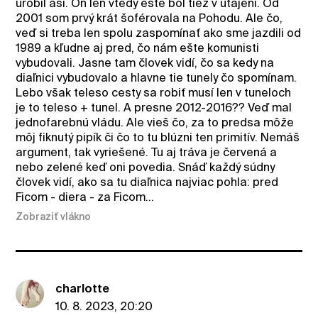
urobil asi. On len vtedy ešte bol tiež v utajení. Od
2001 som prvý krát šoférovala na Pohodu. Ale čo,
veď si treba len spolu zaspomínať ako sme jazdili od
1989 a kľudne aj pred, čo nám ešte komunisti
vybudovali. Jasne tam človek vidí, čo sa kedy na
diaľnici vybudovalo a hlavne tie tunely čo spomínam.
Lebo však teleso cesty sa robiť musí len v tuneloch
je to teleso + tunel. A presne 2012-2016?? Veď mal
jednofarebnú vládu. Ale vieš čo, za to predsa môže
môj fiknutý pipík či čo to tu blúzni ten primitív. Nemáš
argument, tak vyriešené. Tu aj tráva je červená a
nebo zelené keď oni povedia. Snáď každý súdny
človek vidí, ako sa tu diaľnica najviac pohla: pred
Ficom - diera - za Ficom...
Zobraziť vlákno
charlotte
10. 8. 2023, 20:20