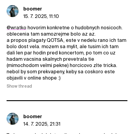
boomer
15. 7. 2025, 11:10
@wratko
hovorim konkretne o hudobnych nosicoch.
oblecenia tam samozrejme bolo az az.
a propos plagaty QOTSA, este v nedelu rano ich tam
bolo dost vela. mozem sa mylit, ale tusim ich tam
dali len par hodin pred koncertom, po tom co uz
hadam vacsina skalnych prevetrala tie
(mimochodom velmi pekne) horcicovo zlte tricka.
nebol by som prekvapeny, keby sa coskoro este
objavili v online shope :)
Show thread
boomer
14. 7. 2025, 21:31