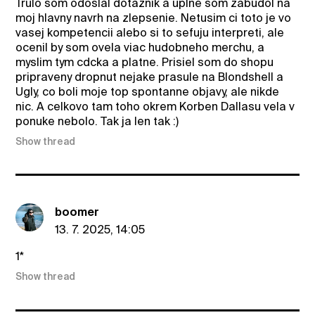
Trulo som odoslal dotaznik a uplne som zabudol na
moj hlavny navrh na zlepsenie. Netusim ci toto je vo
vasej kompetencii alebo si to sefuju interpreti, ale
ocenil by som ovela viac hudobneho merchu, a
myslim tym cdcka a platne. Prisiel som do shopu
pripraveny dropnut nejake prasule na Blondshell a
Ugly, co boli moje top spontanne objavy, ale nikde
nic. A celkovo tam toho okrem Korben Dallasu vela v
ponuke nebolo. Tak ja len tak :)
Show thread
boomer
13. 7. 2025, 14:05
1*
Show thread