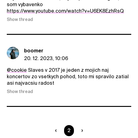
som vybavenko
https://www.youtube.com/watch?v=U6EK8EzhRsQ
Show thread
boomer
20. 12. 2023, 10:06
@cookie
Slaves v 2017 je jeden z mojich naj
koncertov zo vsetkych pohod, toto mi spravilo zatial
asi najvacsiu radost
Show thread
You are on page
2