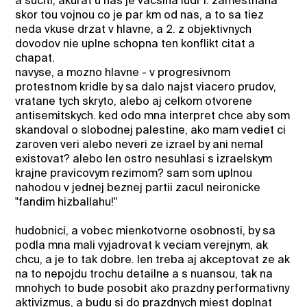
a suciti, akurat u nas je vacsina ludi 1. zamestnana
skor tou vojnou co je par km od nas, a to sa tiez
neda vkuse drzat v hlavne, a 2. z objektivnych
dovodov nie uplne schopna ten konflikt citat a
chapat.
navyse, a mozno hlavne - v progresivnom
protestnom kridle by sa dalo najst viacero prudov,
vratane tych skryto, alebo aj celkom otvorene
antisemitskych. ked odo mna interpret chce aby som
skandoval o slobodnej palestine, ako mam vediet ci
zaroven veri alebo neveri ze izrael by ani nemal
existovat? alebo len ostro nesuhlasi s izraelskym
krajne pravicovym rezimom? sam som uplnou
nahodou v jednej beznej partii zacul neironicke
"fandim hizballahu!"
hudobnici, a vobec mienkotvorne osobnosti, by sa
podla mna mali vyjadrovat k veciam verejnym, ak
chcu, a je to tak dobre. len treba aj akceptovat ze ak
na to nepojdu trochu detailne a s nuansou, tak na
mnohych to bude posobit ako prazdny performativny
aktivizmus, a budu si do prazdnych miest doplnat