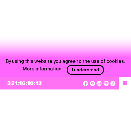
By using this website you agree to the use of cookies.
More information
I understand
331:16:10:13
W
NEWSLETTER
Sign up
By checking this box, I agree that my e-mail address will be added to Pohoda
Newsletter and used for marketing purposes.