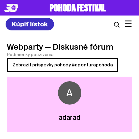
POHODA FESTIVAL
☰
Kúpiť lístok
Webparty
— Diskusné fórum
Podmienky používania
Zobraziť príspevky pohody #agenturapohoda
A
adarad