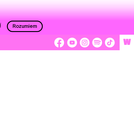
í
Rozumiem
W
 nám 2 %
Brigádnici
Dobrovoľníci
adors
Separátori
tage