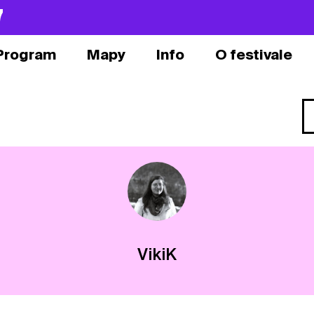
7
Program
Mapy
Info
O festivale
VikiK