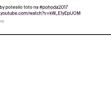
by potesilo toto na
#pohoda2017
w.youtube.com/watch?v=kW_E1yEpUOM
kno