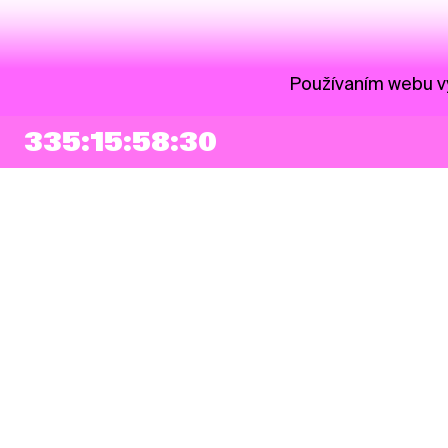
Používaním webu vy
335:15:58:30
NEWSLETTER
Prihlásiť sa
Súhlasím so zapísaním mojej e-mailovej adresy do Pohoda Newslettra a
využívaním na marketingové účely.