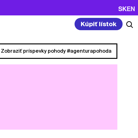
SK
EN
Kúpiť lístok
Zobraziť príspevky pohody #agenturapohoda