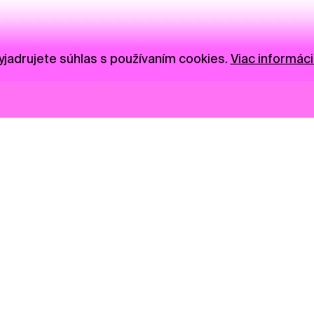
jadrujete súhlas s používaním cookies.
Viac informáci
Novinky
Darujte
Privacy Policy
NGO
Press
Ambass
Gastro
Visual S
Market zóna