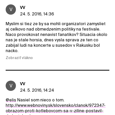
VV
V
24. 5. 2016, 14:36
Myslim si tiez ze by sa mohli organizatori zamysliet
aj celkovo nad obmedzenim politiky na festivale.
Naco provokovat nenavist fanatikov? Situacia okolo
nas je stale horsia, dnes vysla sprava ze ten co
zabijal ludi na koncerte u susedov v Rakusku bol
nacko.
Zobraziť vlákno
VV
V
24. 5. 2016, 14:24
@elis
Nasiel som nieco o tom.
http://www.webnoviny.sk/slovensko/clanok/972347-
obrazom-proti-kotlebovcom-sa-v-ziline-postavil-