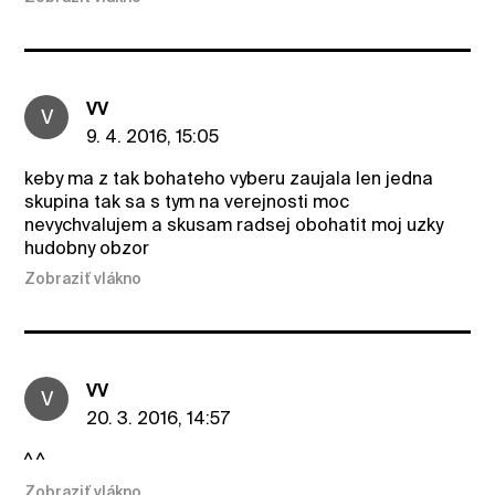
VV
V
9. 4. 2016, 15:05
keby ma z tak bohateho vyberu zaujala len jedna
skupina tak sa s tym na verejnosti moc
nevychvalujem a skusam radsej obohatit moj uzky
hudobny obzor
Zobraziť vlákno
VV
V
20. 3. 2016, 14:57
^ ^
Zobraziť vlákno