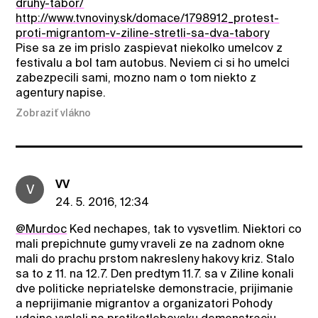
druhy-tabor/
http://www.tvnoviny.sk/domace/1798912_protest-
proti-migrantom-v-ziline-stretli-sa-dva-tabory
Pise sa ze im prislo zaspievat niekolko umelcov z
festivalu a bol tam autobus. Neviem ci si ho umelci
zabezpecili sami, mozno nam o tom niekto z
agentury napise.
Zobraziť vlákno
VV
V
24. 5. 2016, 12:34
@Murdoc
Ked nechapes, tak to vysvetlim. Niektori co
mali prepichnute gumy vraveli ze na zadnom okne
mali do prachu prstom nakresleny hakovy kriz. Stalo
sa to z 11. na 12.7. Den predtym 11.7. sa v Ziline konali
dve politicke nepriatelske demonstracie, prijimanie
a neprijimanie migrantov a organizatori Pohody