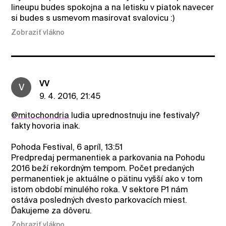
lineupu budes spokojna a na letisku v piatok navecer
si budes s usmevom masirovat svalovicu :)
Zobraziť vlákno
VV
V
9. 4. 2016, 21:45
@mitochondria
ludia uprednostnuju ine festivaly?
fakty hovoria inak.
Pohoda Festival, 6 apríl, 13:51
Predpredaj permanentiek a parkovania na Pohodu
2016 beží rekordným tempom. Počet predaných
permanentiek je aktuálne o pätinu vyšší ako v tom
istom období minulého roka. V sektore P1 nám
ostáva posledných dvesto parkovacích miest.
Ďakujeme za dôveru.
Zobraziť vlákno