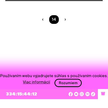
Ste na strane
14
Používaním webu vyjadrujete súhlas s používaním cookies.
Viac informácií
Rozumiem
334:15:44:12
W
NEWSLETTER