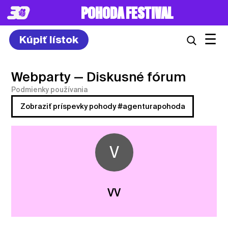
POHODA FESTIVAL
☰
Kúpiť lístok
Webparty
— Diskusné fórum
Podmienky používania
Zobraziť príspevky pohody #agenturapohoda
V
VV