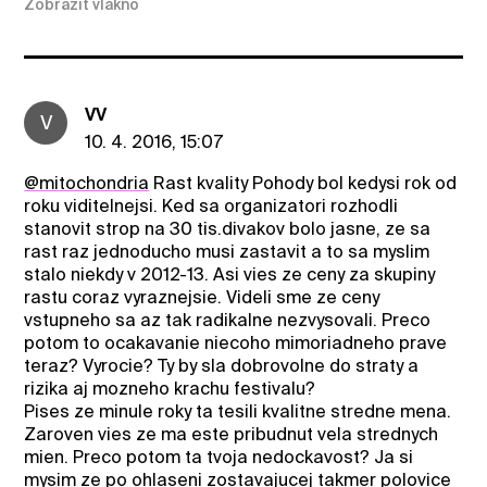
Zobraziť vlákno
VV
V
10. 4. 2016, 15:07
@mitochondria
Rast kvality Pohody bol kedysi rok od
roku viditelnejsi. Ked sa organizatori rozhodli
stanovit strop na 30 tis.divakov bolo jasne, ze sa
rast raz jednoducho musi zastavit a to sa myslim
stalo niekdy v 2012-13. Asi vies ze ceny za skupiny
rastu coraz vyraznejsie. Videli sme ze ceny
vstupneho sa az tak radikalne nezvysovali. Preco
potom to ocakavanie niecoho mimoriadneho prave
teraz? Vyrocie? Ty by sla dobrovolne do straty a
rizika aj mozneho krachu festivalu?
Pises ze minule roky ta tesili kvalitne stredne mena.
Zaroven vies ze ma este pribudnut vela strednych
mien. Preco potom ta tvoja nedockavost? Ja si
mysim ze po ohlaseni zostavajucej takmer polovice