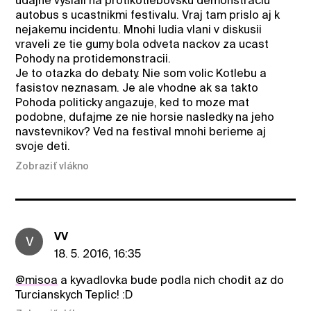
udajne vyslali na protikotlebovsku demonstraciu
autobus s ucastnikmi festivalu. Vraj tam prislo aj k
nejakemu incidentu. Mnohi ludia vlani v diskusii
vraveli ze tie gumy bola odveta nackov za ucast
Pohody na protidemonstracii.
Je to otazka do debaty. Nie som volic Kotlebu a
fasistov neznasam. Je ale vhodne ak sa takto
Pohoda politicky angazuje, ked to moze mat
podobne, dufajme ze nie horsie nasledky na jeho
navstevnikov? Ved na festival mnohi berieme aj
svoje deti.
Zobraziť vlákno
VV
V
18. 5. 2016, 16:35
@misoa
a kyvadlovka bude podla nich chodit az do
Turcianskych Teplic! :D