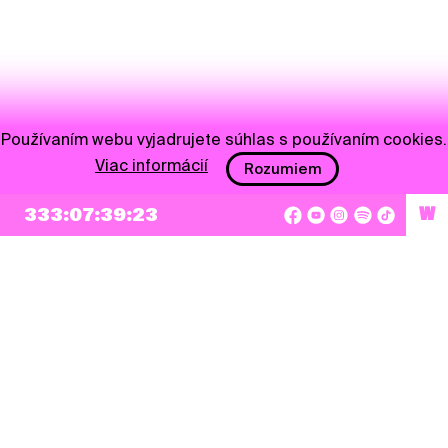
Používaním webu vyjadrujete súhlas s používaním cookies.
Viac informácií
Rozumiem
333:07:39:23
W
NEWSLETTER
Prihlásiť sa
Súhlasím so zapísaním mojej e-mailovej adresy do Pohoda Newslettra a využívaním
na marketingové účely.