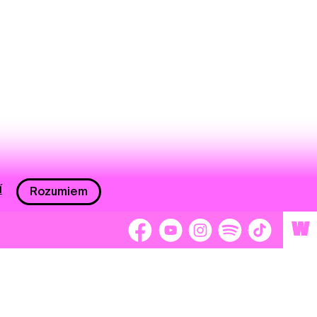
í
Rozumiem
W
 nám 2 %
Brigádnici