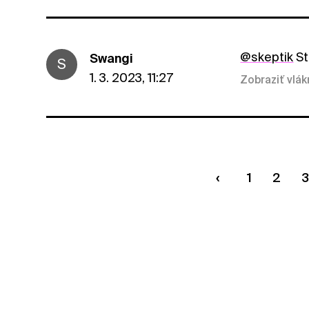
@skeptik
St
Swangi
S
1. 3. 2023, 11:27
Zobraziť vlá
1
2