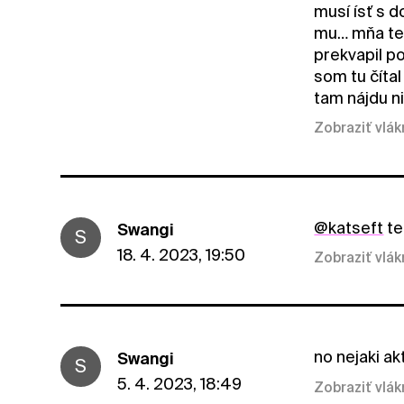
musí ísť s d
mu… mňa ten
prekvapil p
som tu čítal
tam nájdu ni
Zobraziť vlá
@katseft
te
Swangi
S
18. 4. 2023, 19:50
Zobraziť vlá
no nejaki ak
Swangi
S
5. 4. 2023, 18:49
Zobraziť vlá