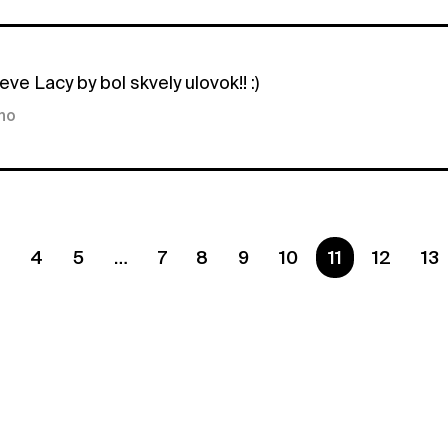
eve Lacy by bol skvely ulovok!! :)
kno
3
4
5
7
8
9
10
Ste na strane
11
12
13