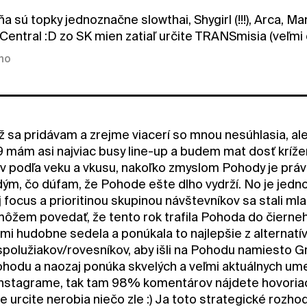
a sú topky jednoznačne slowthai, Shygirl (!!!), Arca, 
 Central :D zo SK mien zatiaľ určite TRANSmisia (veľmi
kno
ž sa pridávam a zrejme viacerí so mnou nesúhlasia, al
9 mám asi najviac busy line-up a budem mat dosť kríž
v podľa veku a vkusu, nakoľko zmyslom Pohody je práve
dým, čo dúfam, že Pohode ešte dlho vydrží. No je jedn
 focus a prioritinou skupinou návštevníkov sa stali mla
môžem povedať, že tento rok trafila Pohoda do čierneh
 mi hudobne sedela a ponúkala to najlepšie z alternatí
polužiakov/rovesníkov, aby išli na Pohodu namiesto Gr
hodu a naozaj ponúka skvelých a veľmi aktuálnych umelc
nstagrame, tak tam 98% komentárov nájdete hovoriacich
kže urcite nerobia niečo zle :) Ja toto strategické rozh