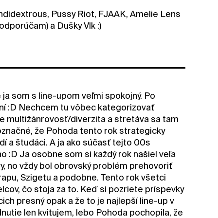
Mandidextrous, Pussy Riot, FJAAK, Amelie Lens
 odporúčam) a Dušky Vlk :)
e ja som s line-upom veľmi spokojný. Po
ení :D Nechcem tu vôbec kategorizovať
 multižánrovosť/diverzita a stretáva sa tam
označné, že Pohoda tento rok strategicky
dí a študáci. A ja ako súčasť tejto 00s
o :D Ja osobne som si každý rok našiel veľa
vy, no vždy bol obrovský problém prehovoriť
apu, Szigetu a podobne. Tento rok všetci
ov, čo stoja za to. Keď si pozriete príspevky
 presný opak a že to je najlepší line-up v
odnutie len kvitujem, lebo Pohoda pochopila, že