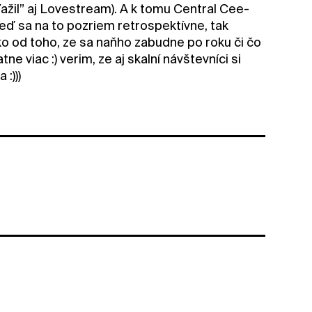
riťažil” aj Lovestream). A k tomu Central Cee-
eď sa na to pozriem retrospektívne, tak
ko od toho, ze sa naňho zabudne po roku či čo
 viac :) verim, ze aj skalní návštevníci si
:)))