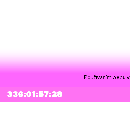
Používaním webu vy
336:01:57:27
NEWSLETTER
Prihlásiť sa