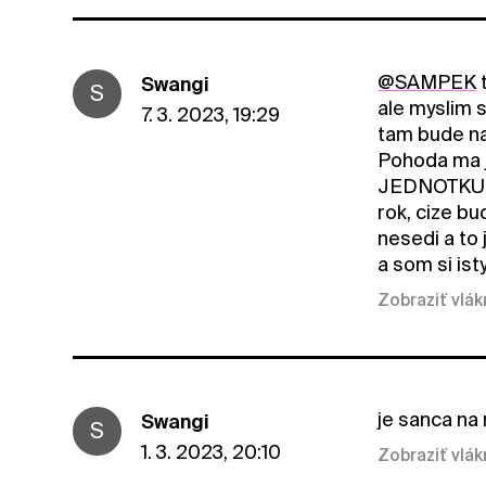
@SAMPEK
Swangi
S
ale myslim 
7. 3. 2023, 19:29
tam bude najv
Pohoda ma j
JEDNOTKU!!!
rok, cize b
nesedi a to 
a som si ist
Zobraziť vlá
je sanca na
Swangi
S
1. 3. 2023, 20:10
Zobraziť vlá