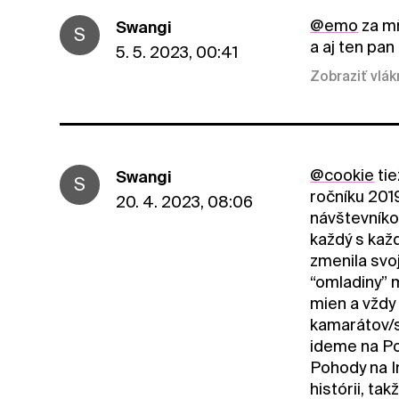
@emo
za mň
Swangi
S
a aj ten pan
5. 5. 2023, 00:41
Zobraziť vlá
@cookie
tie
Swangi
S
ročníku 201
20. 4. 2023, 08:06
návštevníko
každý s kaž
zmenila svoj
“omladiny” 
mien a vždy
kamarátov/s
ideme na Po
Pohody na I
histórii, ta