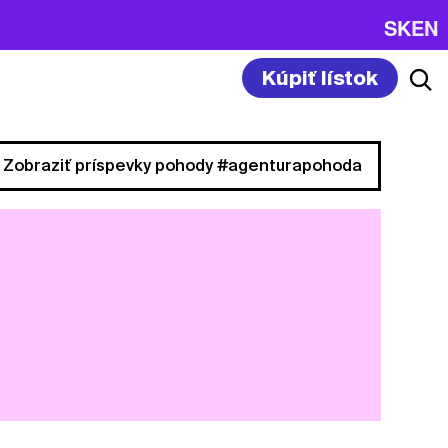
SK
EN
Kúpiť lístok
Zobraziť príspevky pohody #agenturapohoda