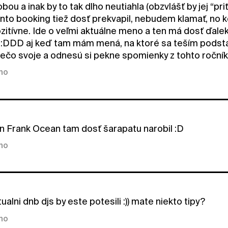
obou a inak by to tak dlho neutiahla (obzvlášť by jej “p
to booking tiež dosť prekvapil, nebudem klamať, no k
ozitívne. Ide o veľmi aktuálne meno a ten má dosť ďale
 :DDD aj keď tam mám mená, na ktoré sa teším podstatne
ečo svoje a odnesú si pekne spomienky z tohto ročníka 
kno
n Frank Ocean tam dosť šarapatu narobil :D
kno
tualni dnb djs by este potesili :)) mate niekto tipy?
kno