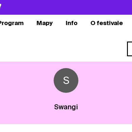
7
Program
Mapy
Info
O festivale
S
Swangi