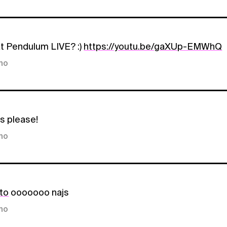
at Pendulum LIVE? :)
https://youtu.be/gaXUp-EMWhQ
kno
s please!
kno
to
ooooooo najs
kno