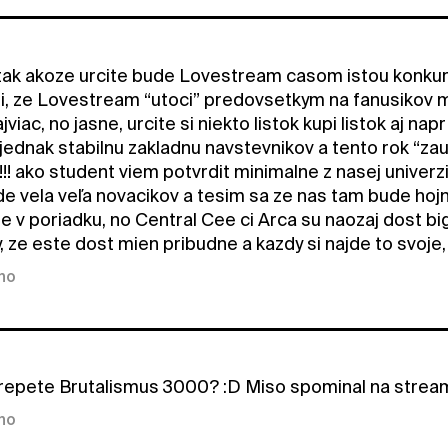
tak akoze urcite bude Lovestream casom istou konkur
si, ze Lovestream “utoci” predovsetkym na fanusikov
iac, no jasne, urcite si niekto listok kupi listok aj napr
ednak stabilnu zakladnu navstevnikov a tento rok “zau
 ako student viem potvrdit minimalne z nasej univerzit
ude vela veľa novacikov a tesim sa ze nas tam bude hoj
je v poriadku, no Central Cee ci Arca su naozaj dost big
y, ze este dost mien pribudne a kazdy si najde to svoj
kno
 repete Brutalismus 3000? :D Miso spominal na streame
kno