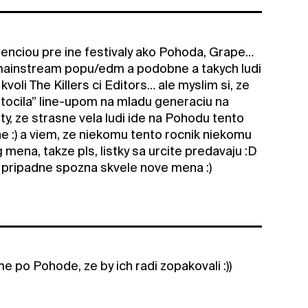
enciou pre ine festivaly ako Pohoda, Grape…
 mainstream popu/edm a podobne a takych ludi
 kvoli The Killers ci Editors… ale myslim si, ze
tocila” line-upom na mladu generaciu na
y, ze strasne vela ludi ide na Pohodu tento
ne :) a viem, ze niekomu tento rocnik niekomu
 mena, takze pls, listky sa urcite predavaju :D
e, pripadne spozna skvele nove mena :)
 po Pohode, ze by ich radi zopakovali :))