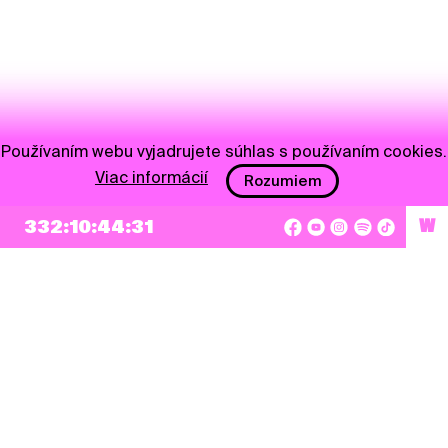
Používaním webu vyjadrujete súhlas s používaním cookies.
Viac informácií
Rozumiem
332:10:44:31
W
NEWSLETTER
Prihlásiť sa
Súhlasím so zapísaním mojej e-mailovej adresy do Pohoda Newslettra a využívaním
na marketingové účely.