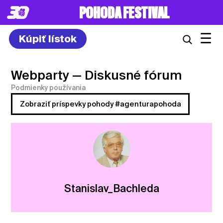
POHODA FESTIVAL
☰
Kúpiť lístok
Webparty
— Diskusné fórum
Podmienky používania
Zobraziť príspevky pohody #agenturapohoda
Stanislav_Bachleda