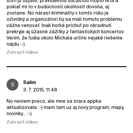
som ju objavil, pravidelnou súčasťou môjho leta a
pokiaľ mi to v budúcnosti okolnosti dovolia, aj
zostane. No nárast kriminality v tomto roku je
očividný a organizátori by sa mali tomuto problému
vážne venovať. Inak horká príchuť po okradnutí
prekryje aj úžasné zážitky z fantastických koncertov.
Verím, že ľudia okolo Michala určite nejaké riešenie
nájdu :-)
Zobraziť vlákno
Salim
S
3. 7. 2015, 11:48
No neviem preco, ale mne sa stara appka
aktualizovala :-) mam tam uz aj novy program, mapy,
novinky... :-)
Zobraziť vlákno