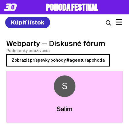
POHODA FESTIVAL
☰
Kúpiť lístok
Webparty
— Diskusné fórum
Podmienky používania
Zobraziť príspevky pohody #agenturapohoda
S
Salim