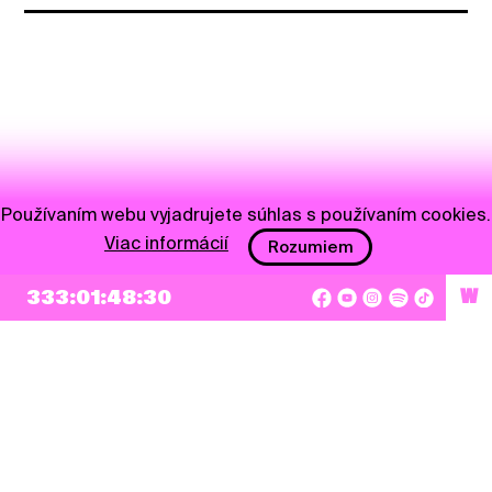
Používaním webu vyjadrujete súhlas s používaním cookies.
Viac informácií
Rozumiem
333:01:48:30
W
NEWSLETTER
Prihlásiť sa
Súhlasím so zapísaním mojej e-mailovej adresy do Pohoda Newslettra a využívaním
na marketingové účely.