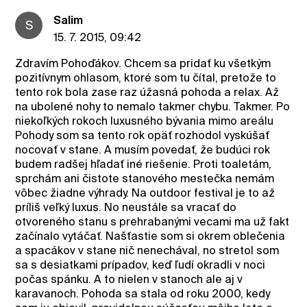
Salim
S
15. 7. 2015, 09:42
Zdravím Pohoďákov. Chcem sa pridať ku všetkým
pozitívnym ohlasom, ktoré som tu čítal, pretože to
tento rok bola zase raz úžasná pohoda a relax. Až
na ubolené nohy to nemalo takmer chybu. Takmer. Po
niekoľkých rokoch luxusného bývania mimo areálu
Pohody som sa tento rok opäť rozhodol vyskúšať
nocovať v stane. A musím povedať, že budúci rok
budem radšej hľadať iné riešenie. Proti toaletám,
sprchám ani čistote stanového mestečka nemám
vôbec žiadne výhrady. Na outdoor festival je to až
príliš veľký luxus. No neustále sa vracať do
otvoreného stanu s prehrabanými vecami ma už fakt
začínalo vytáčať. Našťastie som si okrem oblečenia
a spacákov v stane nič nenechával, no stretol som
sa s desiatkami prípadov, keď ľudí okradli v noci
počas spánku. A to nielen v stanoch ale aj v
karavanoch. Pohoda sa stala od roku 2000, kedy