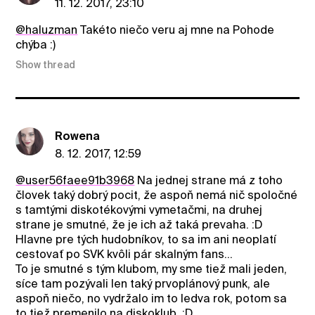
11. 12. 2017, 23:10
@haluzman
Takéto niečo veru aj mne na Pohode
chýba :)
Show thread
Rowena
8. 12. 2017, 12:59
@user56faee91b3968
Na jednej strane má z toho
človek taký dobrý pocit, že aspoň nemá nič spoločné
s tamtými diskotékovými vymetačmi, na druhej
strane je smutné, že je ich až taká prevaha. :D
Hlavne pre tých hudobníkov, to sa im ani neoplatí
cestovať po SVK kvôli pár skalným fans...
To je smutné s tým klubom, my sme tiež mali jeden,
síce tam pozývali len taký prvoplánový punk, ale
aspoň niečo, no vydržalo im to ledva rok, potom sa
to tiež premenilo na diskoklub. :D