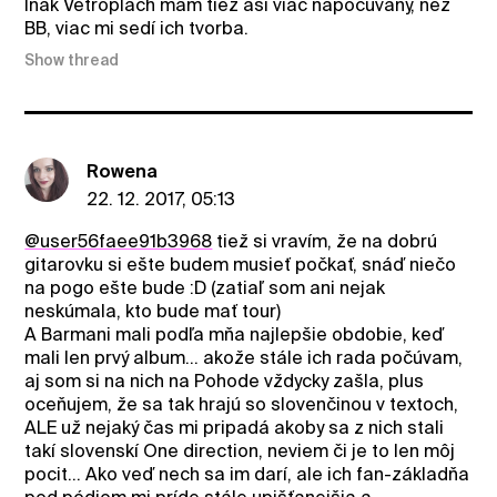
Inak Vetroplach mám tiež asi viac napočúvaný, než
BB, viac mi sedí ich tvorba.
Show thread
Rowena
22. 12. 2017, 05:13
@user56faee91b3968
tiež si vravím, že na dobrú
gitarovku si ešte budem musieť počkať, snáď niečo
na pogo ešte bude :D (zatiaľ som ani nejak
neskúmala, kto bude mať tour)
A Barmani mali podľa mňa najlepšie obdobie, keď
mali len prvý album... akože stále ich rada počúvam,
aj som si na nich na Pohode vždycky zašla, plus
oceňujem, že sa tak hrajú so slovenčinou v textoch,
ALE už nejaký čas mi pripadá akoby sa z nich stali
takí slovenskí One direction, neviem či je to len môj
pocit... Ako veď nech sa im darí, ale ich fan-základňa