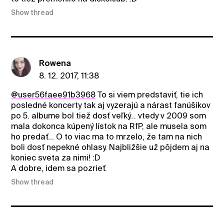
Show thread
Rowena
8. 12. 2017, 11:38
@user56faee91b3968
To si viem predstaviť, tie ich
posledné koncerty tak aj vyzerajú a nárast fanúšikov
po 5. albume bol tiež dosť veľký... vtedy v 2009 som
mala dokonca kúpený lístok na RfP, ale musela som
ho predať... O to viac ma to mrzelo, že tam na nich
boli dosť nepekné ohlasy. Najbližšie už pôjdem aj na
koniec sveta za nimi! :D
A dobre, idem sa pozrieť.
Show thread