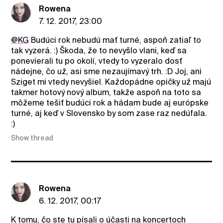
Rowena
7. 12. 2017, 23:00
@KG
Budúci rok nebudú mať turné, aspoň zatiaľ to
tak vyzerá. :) Škoda, že to nevyšlo vlani, keď sa
ponevierali tu po okolí, vtedy to vyzeralo dosť
nádejne, čo už, asi sme nezaujímavý trh. :D Joj, ani
Sziget mi vtedy nevyšiel. Každopádne opičky už majú
takmer hotový nový album, takže aspoň na toto sa
môžeme tešiť budúci rok a hádam bude aj európske
turné, aj keď v Slovensko by som zase raz nedúfala.
:)
Show thread
Rowena
6. 12. 2017, 00:17
K tomu, čo ste tu písali o účasti na koncertoch