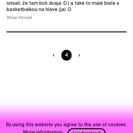
smiali, že tam boli dvaja :D ) a také to malé biele s
basketbalkou na hlave (ja) :D
Show thread
You are on page
4
By using this website you agree to the use of cookies.
More information