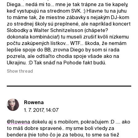
Diega... nedá mi to... mne je tak trápne za tie kapely,
keď vystupujú na strednom SVK. :) Hlavne tu na juhu
to máme tak, že miestne zábavky s nejakým DJ-kom
zo strednej školy sú preplnené, ale napríklad koncert
Slobodky a Walter Schnitzelsson (chápete?
dokonala kombinácia!) tu museli zrušiť kvôli nízkemu
počtu zakúpených lístkov... WTF... škoda, že nemám
lepšie spoje do BB, zrovna Diego by som si rada
pozrela, ale odtiaľto chodia spoje všade ako na
Ukrajinu. :D Tak snáď na Pohode fakt budú.
Show thread
Rowena
1. 7. 2017, 14:07
@Rowena
dokelu aj s mobilom, pokračujem :D .... ako
to máš dobre spravené.. my sme boli vtedy za
bendera (nie toho čo je za tebou, to sme sa tiež