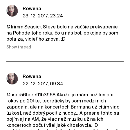
Rowena
23. 12. 2017, 23:24
@trimm
Seasick Steve bolo najväčšie prekvapenie
na Pohode toho roku, čo u nás bol, pokojne by som
bola za, vidieť ho znova. :D
Show thread
Rowena
22. 12. 2017, 09:34
@user56faee91b3968
Akože ja mám tiež len pár
rokov po 20tke, teoreticky by som medzi nich
zapadala, ale na koncertoch Barmana už cítim viac
úzkosť, než dobrý pocit z hudby... A presne tohto sa
bojím aj na AM, že viac než muziku už na ich
koncertoch počuť všelijaké citoslovcia. :D