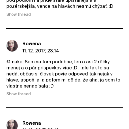
pod pódiom mi príde stále upišťanejšia a
pozérskejšia, vence na hlavách nesmú chýbať. :D
Show thread
Rowena
11. 12. 2017, 23:14
@makel
Som na tom podobne, len o asi 2 rôčky
menej a o pár príspevkov viac :D ...ale tak to sa
nedá, občas si človek povie odpoveď tak nejak v
hlave, aspoň ja, a potom mi dôjde, že aha, ja som to
vlastne nenapísala :D
Show thread
Rowena