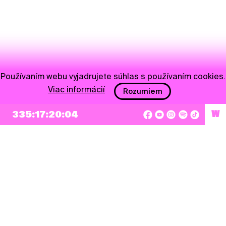
Používaním webu vyjadrujete súhlas s používaním cookies.
Viac informácií
Rozumiem
335:17:20:04
W
NEWSLETTER
Prihlásiť sa
Súhlasím so zapísaním mojej e-mailovej adresy do Pohoda Newslettra a využívaním
na marketingové účely.