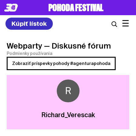
POHODA FESTIVAL
☰
Kúpiť lístok
Webparty
— Diskusné fórum
Podmienky používania
Zobraziť príspevky pohody #agenturapohoda
R
Richard_Verescak