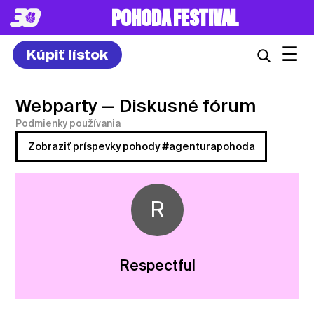
POHODA FESTIVAL
☰
Kúpiť lístok
Webparty
— Diskusné fórum
Podmienky používania
Zobraziť príspevky pohody #agenturapohoda
R
Respectful