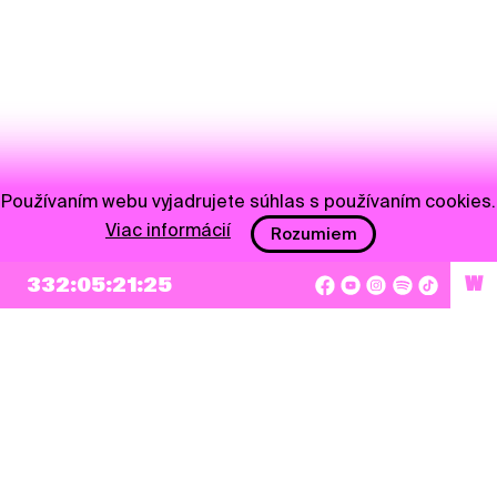
Používaním webu vyjadrujete súhlas s používaním cookies.
Viac informácií
Rozumiem
332:05:21:25
W
NEWSLETTER
Prihlásiť sa
Súhlasím so zapísaním mojej e-mailovej adresy do Pohoda Newslettra a využívaním
na marketingové účely.