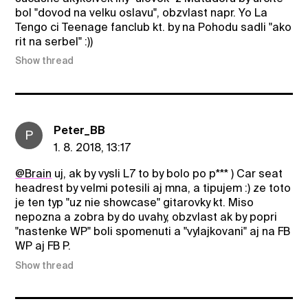
bol "dovod na velku oslavu", obzvlast napr. Yo La
Tengo ci Teenage fanclub kt. by na Pohodu sadli "ako
rit na serbel" :))
Show thread
Peter_BB
P
1. 8. 2018, 13:17
@Brain
uj, ak by vysli L7 to by bolo po p*** ) Car seat
headrest by velmi potesili aj mna, a tipujem :) ze toto
je ten typ "uz nie showcase" gitarovky kt. Miso
nepozna a zobra by do uvahy, obzvlast ak by popri
"nastenke WP" boli spomenuti a "vylajkovani" aj na FB
WP aj FB P.
Show thread