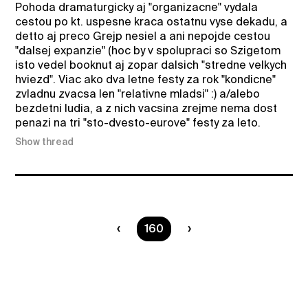
Pohoda dramaturgicky aj "organizacne" vydala
cestou po kt. uspesne kraca ostatnu vyse dekadu, a
detto aj preco Grejp nesiel a ani nepojde cestou
"dalsej expanzie" (hoc by v spolupraci so Szigetom
isto vedel booknut aj zopar dalsich "stredne velkych
hviezd". Viac ako dva letne festy za rok "kondicne"
zvladnu zvacsa len "relativne mladsi" :) a/alebo
bezdetni ludia, a z nich vacsina zrejme nema dost
penazi na tri "sto-dvesto-eurove" festy za leto.
Show thread
You are on page
160