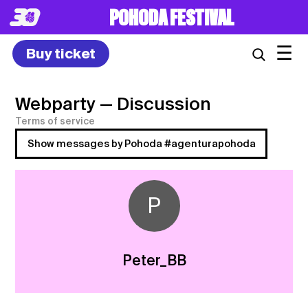
POHODA FESTIVAL
☰
Buy ticket
Webparty
— Discussion
Terms of service
Show messages by Pohoda #agenturapohoda
P
Peter_BB