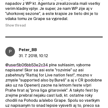
napadov z WP kt. Agentura zrealizovala mali vsetky
verim kladny vplyv. Je super, ze nam WP zije aj v
"uhorkovej sezone", a este krajsie ze tieto dni je to
vdaka tomu ze Grape sa vypredal.
Show thread
Peter_BB
P
31. 7. 2018, 10:12
@user5b06bb53e2c34
plne suhlasim, vyborne
napisane! Skor sa asi este "rozvinie" uz asi
zabehnuty "Rattaj for Live nation fest", mozno v
zmysle "supported also by Bureš" a aj v CR (podobne
ako uz na Openeri) zacne na letnom feste v/pri
Prahe hrat aj "prva liga gitaroviek". A takyto fest by
zrejme prebral nejaku cast ludi, kt. ostatne roky
chodili na Pohodu a/alebo Grape. Spolu so vsetkym
uz napisanym to snad lepsie vysvetli aj to, preco sa