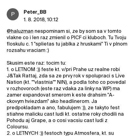
Peter_BB
P
1. 8. 2018, 10:12
@haluzman
nespominam si, ze by som sa v tomto
vlakne co i len raz zmienil o PICF ci kluboch. Tu Tvoju
floskulu c. 1 "splietas tu jablka z hruskami" Ti v plnom
rozsahu vraciam :)
Skusim este raz: tocim tu:
1. o LETNOM :)) feste kt. v/pri Prahe uz realne robi
J&Tak Rattaj, zda sa ze prvy rok v spolupraci s Live
Nation (kt. ""vlastnia"" NIN), a podla toho co povedal
v rozhovoroch (este raz vdaka za linky na WP) ma
zamer expandovat smerom k este drahsim "A-
ckovym hviezdam" ako headlinerom. Ja
predpokladam a ano, fabulujem :)), ze takyto fest
stiahne malicku cast ludi kt. ostatne roky chodili na
Pohodu aj Grape, a o cosi vacsiu cast ludi z
Coloursu.
2. o LETNYCH :)) festoch typu Atmosfera, kt. su