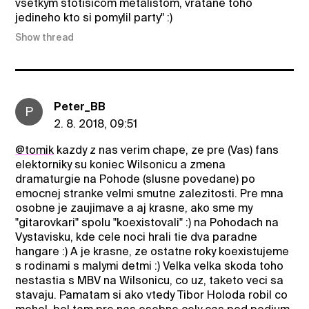
vsetkym stotisicom metalistom, vratane toho
jedineho kto si pomylil party" :)
Show thread
Peter_BB
P
2. 8. 2018, 09:51
@tomik
kazdy z nas verim chape, ze pre (Vas) fans
elektorniky su koniec Wilsonicu a zmena
dramaturgie na Pohode (slusne povedane) po
emocnej stranke velmi smutne zalezitosti. Pre mna
osobne je zaujimave a aj krasne, ako sme my
"gitarovkari" spolu "koexistovali" :) na Pohodach na
Vystavisku, kde cele noci hrali tie dva paradne
hangare :) A je krasne, ze ostatne roky koexistujeme
s rodinami s malymi detmi :) Velka velka skoda toho
nestastia s MBV na Wilsonicu, co uz, taketo veci sa
stavaju. Pamatam si ako vtedy Tibor Holoda robil co