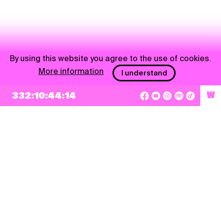
By using this website you agree to the use of cookies.
More information
I understand
332:10:44:14
W
NEWSLETTER
Sign up
By checking this box, I agree that my e-mail address will be added to Pohoda
Newsletter and used for marketing purposes.