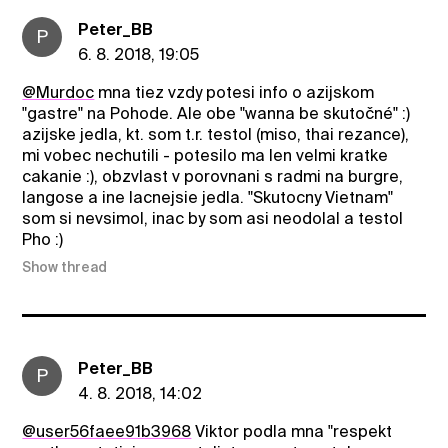
Peter_BB
P
6. 8. 2018, 19:05
@Murdoc
mna tiez vzdy potesi info o azijskom
"gastre" na Pohode. Ale obe "wanna be skutočné" :)
azijske jedla, kt. som t.r. testol (miso, thai rezance),
mi vobec nechutili - potesilo ma len velmi kratke
cakanie :), obzvlast v porovnani s radmi na burgre,
langose a ine lacnejsie jedla. "Skutocny Vietnam"
som si nevsimol, inac by som asi neodolal a testol
Pho :)
Show thread
Peter_BB
P
4. 8. 2018, 14:02
@user56faee91b3968
Viktor podla mna "respekt