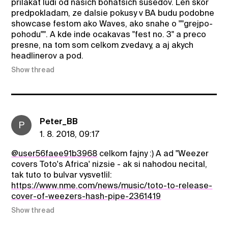
prilakat ludi od nasich bohatsich susedov. Len skor
predpokladam, ze dalsie pokusy v BA budu podobne
showcase festom ako Waves, ako snahe o ""grejpo-
pohodu"". A kde inde ocakavas "fest no. 3" a preco
presne, na tom som celkom zvedavy, a aj akych
headlinerov a pod.
Show thread
Peter_BB
P
1. 8. 2018, 09:17
@user56faee91b3968
celkom fajny :) A ad "Weezer
covers Toto's Africa' nizsie - ak si nahodou necital,
tak tuto to bulvar vysvetlil:
https://www.nme.com/news/music/toto-to-release-
cover-of-weezers-hash-pipe-2361419
Show thread