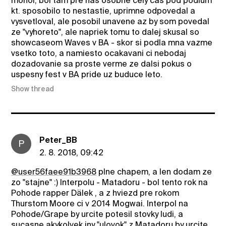
mohol, bol tam pre nas osobne cely cas pod podium
kt. sposobilo to nestastie, uprimne odpovedal a
vysvetloval, ale posobil unavene az by som povedal
ze "vyhoreto", ale napriek tomu to dalej skusal so
showcaseom Waves v BA - skor si podla mna vazme
vsetko toto, a namiesto ocakavani ci nebodaj
dozadovanie sa proste verme ze dalsi pokus o
uspesny fest v BA pride uz buduce leto.
Show thread
Peter_BB
P
2. 8. 2018, 09:42
@user56faee91b3968
plne chapem, a len dodam ze
zo "stajne" :) Interpolu - Matadoru - bol tento rok na
Pohode rapper Dälek , a z hviezd pre rokom
Thurstom Moore ci v 2014 Mogwai. Interpol na
Pohode/Grape by urcite potesil stovky ludi, a
sucasne akykolvek iny "ulovok" z Matadoru by urcite