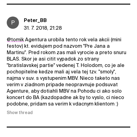
Peter_BB
P
31. 7. 2018, 21:28
@tomik
Agentura urobila tento rok vela akcii (mini
festov) kt. evidujem pod nazvom "Pre Jana a
Martinu". Pred rokom zas mali vyrocie a preto snuru
BLAS. Skor je asi citit vypadok zo strany
"bratislavskej partie" vedenej T. Holodom, co je ale
pochopitelne kedze mali aj vela tej tzv. "smoly",
najma v suv. s vystupenim MBV. Nieco taketo nas
verim v ziadnom pripade neopravnuje podsuvat
Agenture, aby dotiahli MBV na Pohodu ci ako solo
koncert do BA (kazdopadne ak by to vyslo, ci nieco
podobne, pridam sa verim k vdacnym klientom :)
Show thread