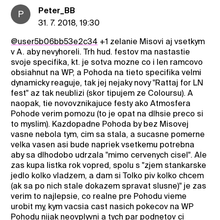
Peter_BB
P
31. 7. 2018, 19:30
@user5b06bb53e2c34
+1 zelanie Misovi aj vsetkym
v A. aby nevyhoreli. Trh hud. festov ma nastastie
svoje specifika, kt. je sotva mozne co i len ramcovo
obsiahnut na WP, a Pohoda na tieto specifika velmi
dynamicky reaguje, tak jej nejaky novy "Rattaj for LN
fest" az tak neublizi (skor tipujem ze Coloursu). A
naopak, tie novovznikajuce festy ako Atmosfera
Pohode verim pomozu (to je opat na dlhsie preco si
to myslim). Kazdopadne Pohoda by bez Misovej
vasne nebola tym, cim sa stala, a sucasne pomerne
velka vasen asi bude napriek vsetkemu potrebna
aby sa dlhodobo udrzala "mimo cervenych cisel". Ale
zas kupa listka rok vopred, spolu s "zjem stankarske
jedlo kolko vladzem, a dam si Tolko piv kolko chcem
(ak sa po nich stale dokazem spravat slusne)" je zas
verim to najlepsie, co realne pre Pohodu vieme
urobit my, kym vacsia cast nasich pokecov na WP
Pohodu nijak neovplyvni a tych par podnetov ci