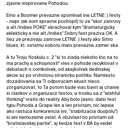
zjavne inspirovane Pohodou.
Emo a Boomer prevazne spominali ine LETNE :) festy
- napr. (ak som spravne pochopil) to ze "skor zanrovy
a alt./indies POKE" skrachoval kym "dramaturgicky
eklekticky a nie alt./indies" Dobry fest preziva OK. A
tiez ze prezivaju zanrove LETNE :) festy ako Sitno
blues, kt. ostatnu sobotu malo prevazne zamer ska.
A tu Tvoju floskulu c. 2 "si to ziada niekoho kto na to
ma prachy a schopnosti" vies v pohode recyklovat v
debatach o comkolvek, od akejkolvek dedinskej
akcie az po vrcholovu stranicku politiku. Namiesto
dozadovania sa Ti odporucam skusit nieco
zorganizovat, to Ta potom bude viac bavit aj citanie
si clankov o organizacii festov, a trosku sa z "wishful
thinking" vratis do reality. Aby bolo jasno: dalsi fest
typu Pohoda a Grape len a len privitam, nic lepsie
ako rastuca konkurencia (vs. "stabilizacia duopolu")
si ani nemozeme zelat. A obzvlast ho privitam od
"bratislavskej partie", aj kedze fest v BA by vedel