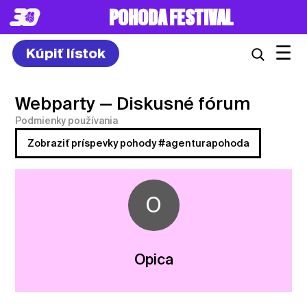
POHODA FESTIVAL
☰
Kúpiť lístok
Webparty
— Diskusné fórum
Podmienky používania
Zobraziť príspevky pohody #agenturapohoda
O
Opica