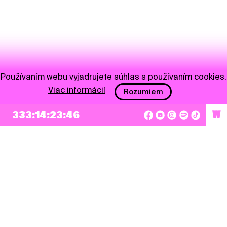
Používaním webu vyjadrujete súhlas s používaním cookies.
Viac informácií
Rozumiem
333:14:23:46
W
NEWSLETTER
Prihlásiť sa
Súhlasím so zapísaním mojej e-mailovej adresy do Pohoda Newslettra a využívaním
na marketingové účely.