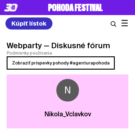
POHODA FESTIVAL
☰
Kúpiť lístok
Webparty
— Diskusné fórum
Podmienky používania
Zobraziť príspevky pohody #agenturapohoda
N
Nikola_Vclavkov