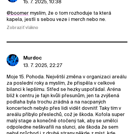
15. 7. 2025, 10:38
@boomer
myslím, že o tom rozhoduje ta která
kapela, jestli s sebou veze i merch nebo ne.
Zobraziť vlákno
Murdoc
13. 7. 2025, 22:27
Moje 15. Pohoda. Největší změna v organizaci areálu
za poslední roky a myslím, že přispěla v celkové
bilanci k lepšímu. Střed se hezky uspořádal. Aréna
blíž k centru je fajn kvůli přesunům, jen ta zvýšená
podlaha byla trochu zrádná a na nacpaných
koncertech nebylo přes lidi vidět dovnitř. Taky tím v
areálu přibylo přeslechů, což je škoda. Kofola super
malý stage a konečně otočený tak, aby se umělci
odpoledne neškvařili na slunci, ale škoda že sem
nebyl průchod i z druhé strany někde z míst, kde