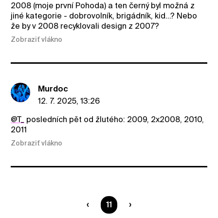
2008 (moje první Pohoda) a ten černý byl možná z
jiné kategorie - dobrovolník, brigádník, kid...? Nebo
že by v 2008 recyklovali design z 2007?
Zobraziť vlákno
Murdoc
12. 7. 2025, 13:26
@T_
posledních pět od žlutého: 2009, 2x2008, 2010,
2011
Zobraziť vlákno
Ste na strane
11