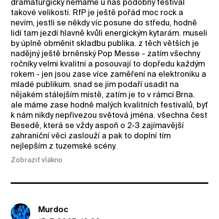
dramaturgicky nemáme u nás podobný festival
takové velikosti. RfP je ještě pořád moc rock a
nevím, jestli se někdy víc posune do středu, hodně
lidí tam jezdí hlavně kvůli energickým kytarám. museli
by úplně obměnit skladbu publika. z těch větších je
nadějný ještě brněnský Pop Messe - zatím všechny
ročníky velmi kvalitní a posouvají to dopředu každým
rokem - jen jsou zase více zaměření na elektroniku a
mladé publikum. snad se jim podaří usadit na
nějakém stálejším místě, zatím je to v rámci Brna.
ale máme zase hodně malých kvalitních festivalů, byť
k nám nikdy nepřivezou světová jména. všechna čest
Besedě, která se vždy aspoň o 2-3 zajímavější
zahraniční věci zaslouží a pak to doplní tím
nejlepším z tuzemské scény.
Zobraziť vlákno
Murdoc