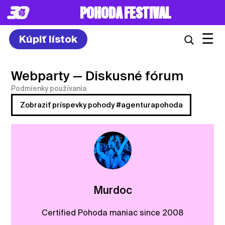
POHODA FESTIVAL
☰
Kúpiť lístok
Webparty
— Diskusné fórum
Podmienky používania
Zobraziť príspevky pohody #agenturapohoda
Murdoc
Certified Pohoda maniac since 2008