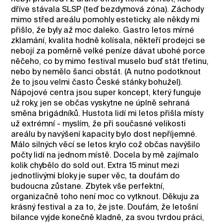
dříve stávala SLSP (teď bezdymová zóna). Záchody
mimo střed areálu pomohly esteticky, ale někdy mi
přišlo, že byly až moc daleko. Gastro letos mírné
zklamání, kvalita hodně kolísala, někteří prodejci se
nebojí za poměrně velké peníze dávat ubohé porce
něčeho, co by mimo festival muselo buď stát třetinu,
nebo by nemělo šanci obstát. (A nutno podotknout
že to jsou velmi často České stánky bohužel).
Nápojové centra jsou super koncept, který funguje
už roky, jen se občas vyskytne ne úplně sehraná
směna brigádníků. Hustota lidí mi letos přišla místy
už extrémní - myslím, že při současné velikosti
areálu by navýšení kapacity bylo dost nepříjemné.
Málo silných věcí se letos krylo což občas navýšilo
počty lidí na jednom místě. Docela by mě zajímalo
kolik chybělo do sold out. Extra 15 minut mezi
jednotlivými bloky je super věc, ta doufám do
budoucna zůstane. Zbytek vše perfektní,
organizačně toho není moc co vytknout. Děkuju za
krásný festival a za to, že jste. Doufám, že letošní
bilance vyjde konečně kladně, za svou tvrdou práci,