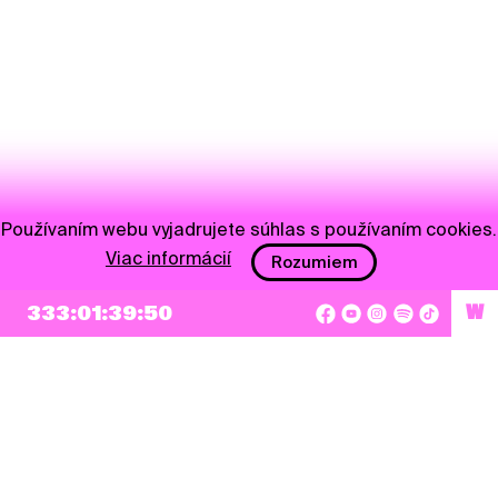
Používaním webu vyjadrujete súhlas s používaním cookies.
Viac informácií
Rozumiem
333:01:39:50
W
NEWSLETTER
Prihlásiť sa
Súhlasím so zapísaním mojej e-mailovej adresy do Pohoda Newslettra a využívaním
na marketingové účely.