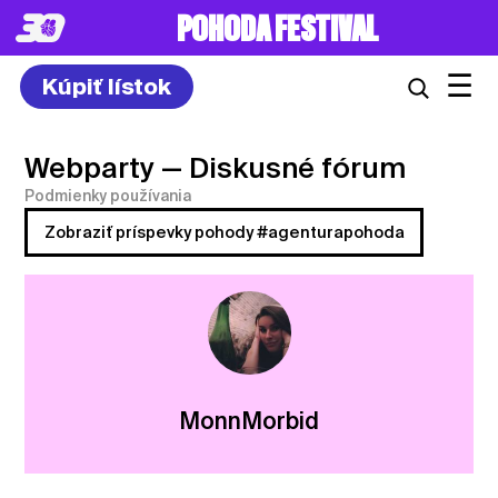
POHODA FESTIVAL
☰
Kúpiť lístok
Webparty
— Diskusné fórum
Podmienky používania
Zobraziť príspevky pohody #agenturapohoda
MonnMorbid