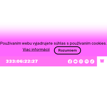
Používaním webu vyjadrujete súhlas s používaním cookies.
Viac informácií
Rozumiem
333:06:22:27
W
NEWSLETTER
Prihlásiť sa
Súhlasím so zapísaním mojej e-mailovej adresy do Pohoda Newslettra a využívaním
na marketingové účely.