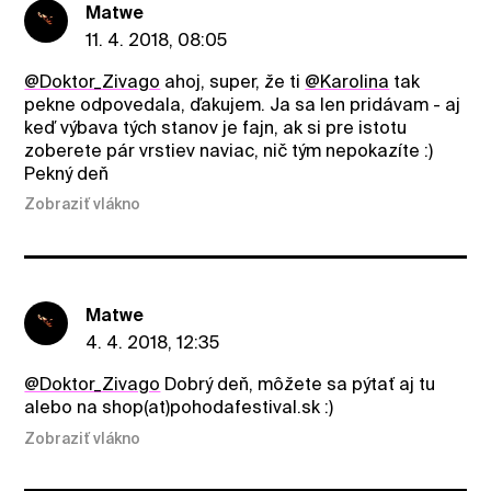
Matwe
11. 4. 2018, 08:05
@Doktor_Zivago
ahoj, super, že ti
@Karolina
tak
pekne odpovedala, ďakujem. Ja sa len pridávam - aj
keď výbava tých stanov je fajn, ak si pre istotu
zoberete pár vrstiev naviac, nič tým nepokazíte :)
Pekný deň
Zobraziť vlákno
Matwe
4. 4. 2018, 12:35
@Doktor_Zivago
Dobrý deň, môžete sa pýtať aj tu
alebo na shop(at)pohodafestival.sk :)
Zobraziť vlákno