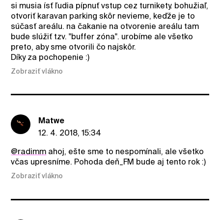
si musia ísť ľudia pípnuť vstup cez turnikety. bohužiaľ,
otvoriť karavan parking skôr nevieme, keďže je to
súčasť areálu. na čakanie na otvorenie areálu tam
bude slúžiť tzv. "buffer zóna". urobíme ale všetko
preto, aby sme otvorili čo najskôr.
Díky za pochopenie :)
Zobraziť vlákno
Matwe
12. 4. 2018, 15:34
@radimm
ahoj, ešte sme to nespomínali, ale všetko
včas upresníme. Pohoda deň_FM bude aj tento rok :)
Zobraziť vlákno