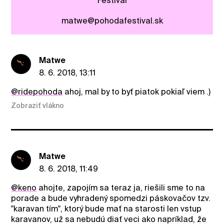
Festival
matwe@pohodafestival.sk
Matwe
8. 6. 2018, 13:11
@ridepohoda
ahoj, mal by to byť piatok pokiaľ viem .)
Zobraziť vlákno
Matwe
8. 6. 2018, 11:49
@keno
ahojte, zapojím sa teraz ja, riešili sme to na
porade a bude vyhradený spomedzi páskovačov tzv.
"karavan tím", ktorý bude mať na starosti len vstup
karavanov, už sa nebudú diať veci ako napríklad, že