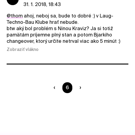
31. 1. 2018, 18:43
@thom
ahoj, neboj sa, bude to dobré :) v Laug-
Techno-Bau Klube hrať nebude.
btw aký bol problém s Ninou Kraviz? Ja si totiž
pamätám príjemne plný stan a potom Bjarkiho
changeover, ktorý určite netrval viac ako 5 minút :)
Zobraziť vlákno
Ste na strane
6