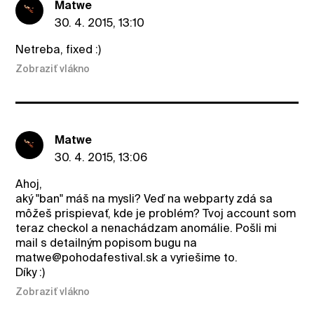
Matwe
30. 4. 2015, 13:10
Netreba, fixed :)
Zobraziť vlákno
Matwe
30. 4. 2015, 13:06
Ahoj,
aký "ban" máš na mysli? Veď na webparty zdá sa
môžeš prispievať, kde je problém? Tvoj account som
teraz checkol a nenachádzam anomálie. Pošli mi
mail s detailným popisom bugu na
matwe@pohodafestival.sk a vyriešime to.
Díky :)
Zobraziť vlákno