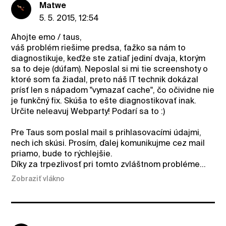
Matwe
5. 5. 2015, 12:54
Ahojte emo / taus,
váš problém riešime predsa, ťažko sa nám to
diagnostikuje, keďže ste zatiaľ jediní dvaja, ktorým
sa to deje (dúfam). Neposlal si mi tie screenshoty o
ktoré som ťa žiadal, preto náš IT technik dokázal
prísť len s nápadom "vymazať cache", čo očividne nie
je funkčný fix. Skúša to ešte diagnostikovať inak.
Určite neleavuj Webparty! Podarí sa to :)
Pre Taus som poslal mail s prihlasovacími údajmi,
nech ich skúsi. Prosím, ďalej komunikujme cez mail
priamo, bude to rýchlejšie.
Díky za trpezlivosť pri tomto zvláštnom probléme...
Zobraziť vlákno