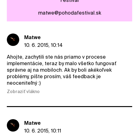
Festival
matwe@pohodafestival.sk
Matwe
10. 6. 2015, 10:14
Ahojte, zachytili ste nás priamo v procese
implementácie, teraz by malo všetko fungovať
správne aj na mobiloch. Ak by boli akékoľvek
problémy, píšte prosím, váš feedback je
neoceniteľný :)
Zobraziť vlákno
Matwe
10. 6. 2015, 10:11