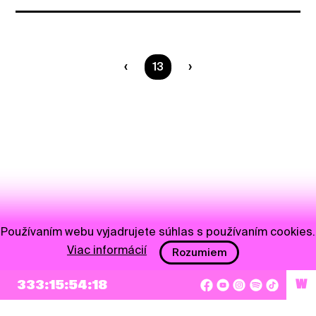
Ste na strane
13
Používaním webu vyjadrujete súhlas s používaním cookies.
Viac informácií
Rozumiem
333:15:54:18
W
NEWSLETTER