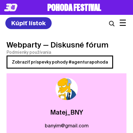
POHODA FESTIVAL
☰
Kúpiť lístok
Webparty
— Diskusné fórum
Podmienky používania
Zobraziť príspevky pohody #agenturapohoda
Matej_BNY
banyim@gmail.com