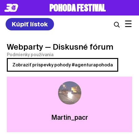
POHODA FESTIVAL
☰
Kúpiť lístok
Webparty
— Diskusné fórum
Podmienky používania
Zobraziť príspevky pohody #agenturapohoda
Martin_pacr