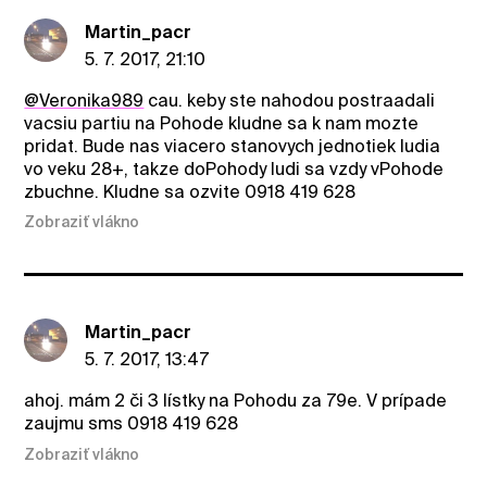
Martin_pacr
5. 7. 2017, 21:10
@Veronika989
cau. keby ste nahodou postraadali
vacsiu partiu na Pohode kludne sa k nam mozte
pridat. Bude nas viacero stanovych jednotiek ludia
vo veku 28+, takze doPohody ludi sa vzdy vPohode
zbuchne. Kludne sa ozvite 0918 419 628
Zobraziť vlákno
Martin_pacr
5. 7. 2017, 13:47
ahoj. mám 2 či 3 lístky na Pohodu za 79e. V prípade
zaujmu sms 0918 419 628
Zobraziť vlákno