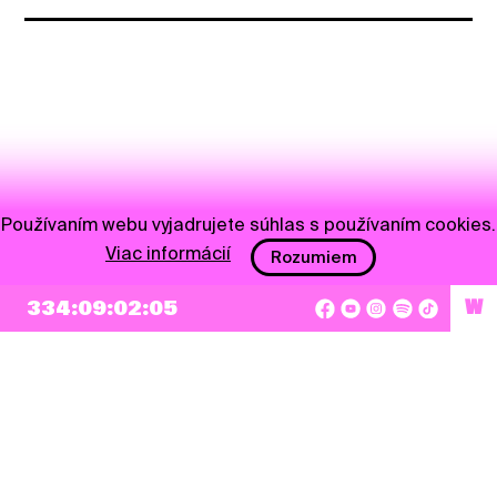
Používaním webu vyjadrujete súhlas s používaním cookies.
Viac informácií
Rozumiem
334:09:02:05
W
NEWSLETTER
Prihlásiť sa
Súhlasím so zapísaním mojej e-mailovej adresy do Pohoda Newslettra a využívaním
na marketingové účely.