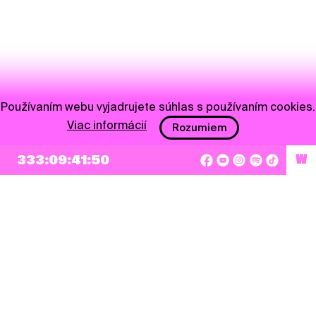
Používaním webu vyjadrujete súhlas s používaním cookies.
Viac informácií
Rozumiem
333:09:41:50
W
NEWSLETTER
Prihlásiť sa
Súhlasím so zapísaním mojej e-mailovej adresy do Pohoda Newslettra a využívaním
na marketingové účely.