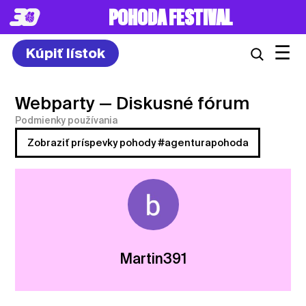
POHODA FESTIVAL
☰
Kúpiť lístok
Webparty
— Diskusné fórum
Podmienky používania
Zobraziť príspevky pohody #agenturapohoda
Martin391