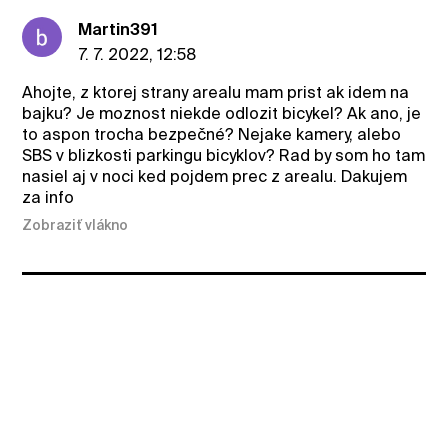
Martin391
7. 7. 2022, 12:58
Ahojte, z ktorej strany arealu mam prist ak idem na
bajku? Je moznost niekde odlozit bicykel? Ak ano, je
to aspon trocha bezpečné? Nejake kamery, alebo
SBS v blizkosti parkingu bicyklov? Rad by som ho tam
nasiel aj v noci ked pojdem prec z arealu. Dakujem
za info
Zobraziť vlákno