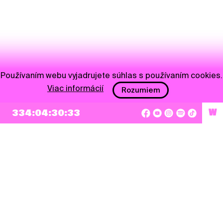
Používaním webu vyjadrujete súhlas s používaním cookies.
Viac informácií
Rozumiem
334:04:30:33
W
NEWSLETTER
Prihlásiť sa
Súhlasím so zapísaním mojej e-mailovej adresy do Pohoda Newslettra a využívaním
na marketingové účely.