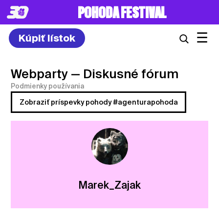
POHODA FESTIVAL
☰
Kúpiť lístok
Webparty
— Diskusné fórum
Podmienky používania
Zobraziť príspevky pohody #agenturapohoda
Marek_Zajak