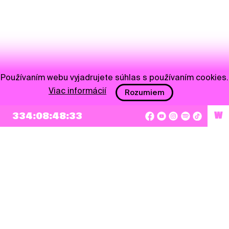
Používaním webu vyjadrujete súhlas s používaním cookies.
Viac informácií
Rozumiem
334:08:48:33
W
NEWSLETTER
Prihlásiť sa
Súhlasím so zapísaním mojej e-mailovej adresy do Pohoda Newslettra a využívaním
na marketingové účely.