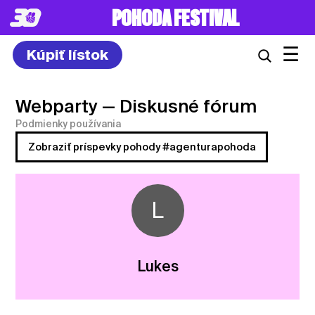
POHODA FESTIVAL
☰
Kúpiť lístok
Webparty
— Diskusné fórum
Podmienky používania
Zobraziť príspevky pohody #agenturapohoda
L
Lukes