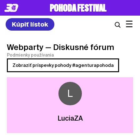
POHODA FESTIVAL
☰
Kúpiť lístok
Webparty
— Diskusné fórum
Podmienky používania
Zobraziť príspevky pohody #agenturapohoda
L
LuciaZA