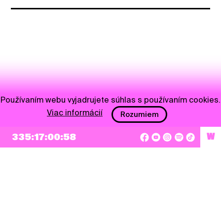
Používaním webu vyjadrujete súhlas s používaním cookies.
Viac informácií
Rozumiem
335:17:00:58
W
NEWSLETTER
Prihlásiť sa
Súhlasím so zapísaním mojej e-mailovej adresy do Pohoda Newslettra a využívaním
na marketingové účely.