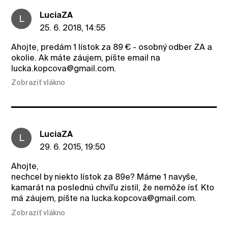
LuciaZA
L
25. 6. 2018, 14:55
Ahojte, predám 1 lístok za 89 € - osobný odber ZA a
okolie. Ak máte záujem, píšte email na
lucka.kopcova@gmail.com.
Zobraziť vlákno
LuciaZA
L
29. 6. 2015, 19:50
Ahojte,
nechcel by niekto lístok za 89e? Máme 1 navyše,
kamarát na poslednú chvíľu zistil, že nemôže ísť. Kto
má záujem, píšte na lucka.kopcova@gmail.com.
Zobraziť vlákno