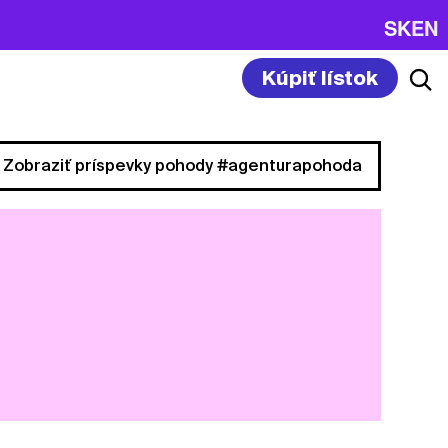
SK
EN
Kúpiť lístok
Zobraziť príspevky pohody #agenturapohoda