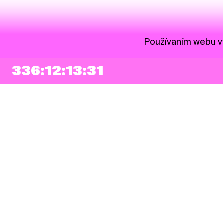
Používaním webu vy
336:12:13:31
NEWSLETTER
Prihlásiť sa
Súhlasím so zapísaním mojej e-mailovej adresy do Pohoda Newslettra a
využívaním na marketingové účely.