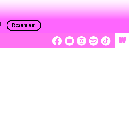
í
Rozumiem
W
 nám 2 %
Brigádnici
Dobrovoľníci
adors
Separátori
tage