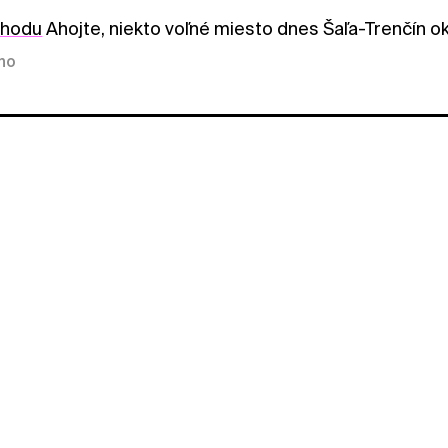
ohodu
Ahojte, niekto voľné miesto dnes Šaľa-Trenčín o
kno