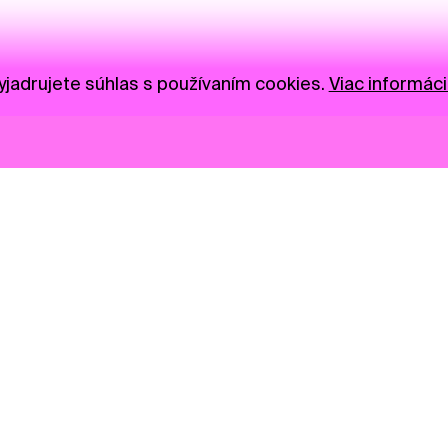
jadrujete súhlas s používaním cookies.
Viac informáci
Novinky
Darujte
Privacy Policy
NGO
Press
Ambass
Gastro
Visual S
Market zóna