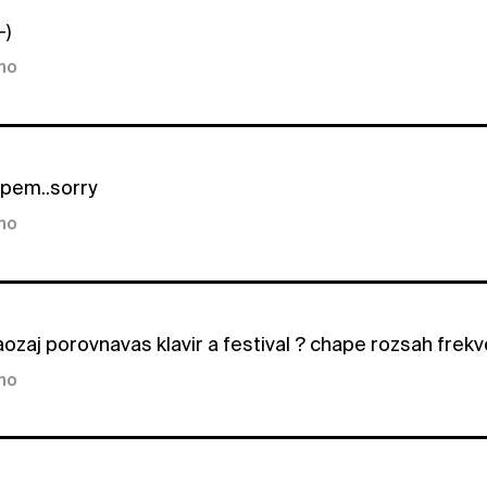
-)
kno
pem..sorry
kno
ozaj porovnavas klavir a festival ? chape rozsah frekve
kno