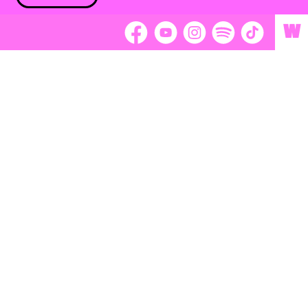
W
 nám 2 %
Brigádnici
Dobrovoľníci
adors
Separátori
tage