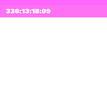
336:13:18:08
NEWSLETTER
Prihlásiť sa
Súhlasím so zapísaním mojej e-mailovej adresy do Pohoda Newslettra a
využívaním na marketingové účely.