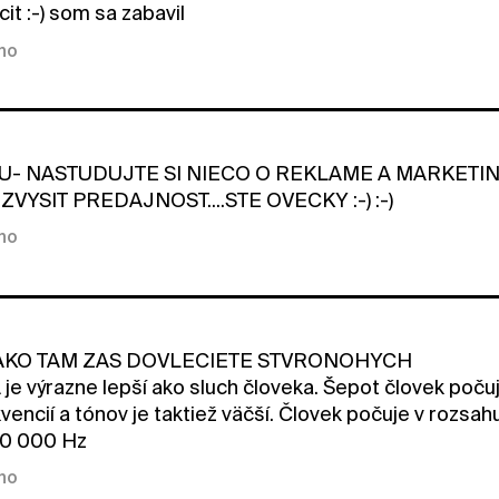
it :-) som sa zabavil
kno
U- NASTUDUJTE SI NIECO O REKLAME A MARKETINGU
ZVYSIT PREDAJNOST....STE OVECKY :-) :-)
kno
AKO TAM ZAS DOVLECIETE STVRONOHYCH
e výrazne lepší ako sluch človeka. Šepot človek poču
vencií a tónov je taktiež väčší. Človek počuje v rozsa
60 000 Hz
kno