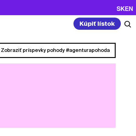
SK
EN
Kúpiť lístok
Zobraziť príspevky pohody #agenturapohoda