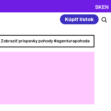
SK
EN
Kúpiť lístok
Zobraziť príspevky pohody #agenturapohoda