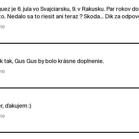
uez je 6. jula vo Svajciarsku, 9. v Rakusku. Par rokov
to. Nedalo sa to riesit ani teraz ? Skoda... Dik za odpo
kno
k tak, Gus Gus by bolo krásne doplnenie.
kno
, ďakujem :)
kno