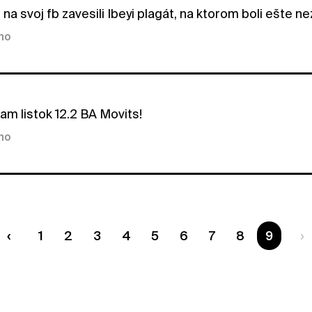
i na svoj fb zavesili Ibeyi plagát, na ktorom boli ešte n
kno
am listok 12.2 BA Movits!
kno
1
2
3
4
5
6
7
8
Ste na 
9