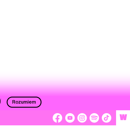
í
Rozumiem
W