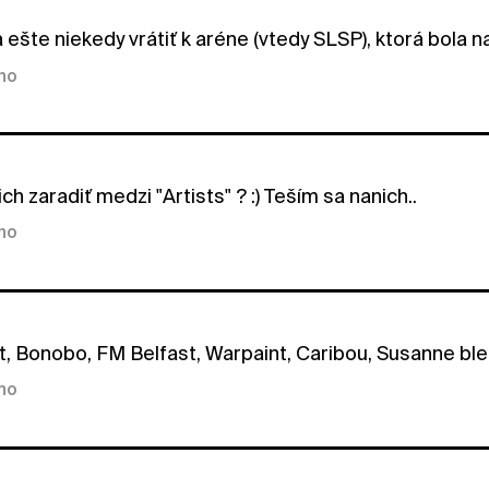
 ešte niekedy vrátiť k aréne (vtedy SLSP), ktorá bola n
kno
ich zaradiť medzi "Artists" ? :) Teším sa nanich..
kno
t, Bonobo, FM Belfast, Warpaint, Caribou, Susanne bl
kno