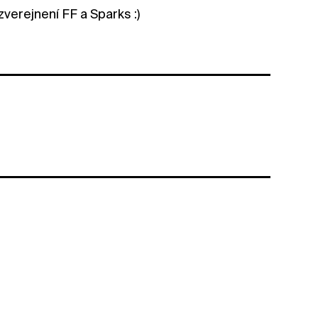
ezverejnení FF a Sparks :)
strane