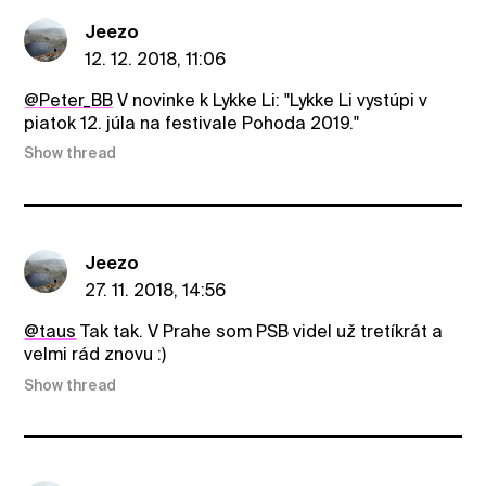
Jeezo
12. 12. 2018, 11:06
@Peter_BB
V novinke k Lykke Li: "Lykke Li vystúpi v
piatok 12. júla na festivale Pohoda 2019."
Show thread
Jeezo
27. 11. 2018, 14:56
@taus
Tak tak. V Prahe som PSB videl už tretíkrát a
velmi rád znovu :)
Show thread