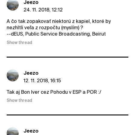
Jeezo
24. 11. 2018, 12:12
A čo tak zopakovať niektorú z kapiel, ktoré by
nezhltli veľa z rozpočtu (myslím) ?
--dEUS, Public Service Broadcasting, Beirut
Show thread
Jeezo
12. 11. 2018, 16:15
Tak aj Bon Iver cez Pohodu v ESP a POR :/
Show thread
Jeezo