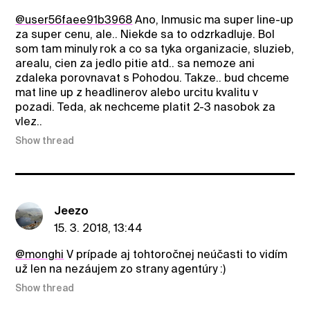
@user56faee91b3968
Ano, Inmusic ma super line-up
za super cenu, ale.. Niekde sa to odzrkadluje. Bol
som tam minuly rok a co sa tyka organizacie, sluzieb,
arealu, cien za jedlo pitie atd.. sa nemoze ani
zdaleka porovnavat s Pohodou. Takze.. bud chceme
mat line up z headlinerov alebo urcitu kvalitu v
pozadi. Teda, ak nechceme platit 2-3 nasobok za
vlez..
Show thread
Jeezo
15. 3. 2018, 13:44
@monghi
V prípade aj tohtoročnej neúčasti to vidím
už len na nezáujem zo strany agentúry :)
Show thread