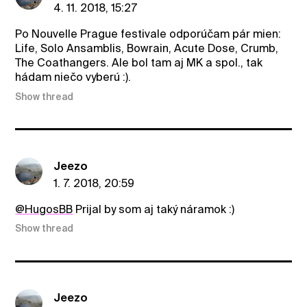
4. 11. 2018, 15:27
Po Nouvelle Prague festivale odporúčam pár mien:
Life, Solo Ansamblis, Bowrain, Acute Dose, Crumb,
The Coathangers. Ale bol tam aj MK a spol., tak
hádam niečo vyberú :).
Show thread
Jeezo
1. 7. 2018, 20:59
@HugosBB
Prijal by som aj taký náramok :)
Show thread
Jeezo