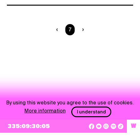
You are on page
7
By using this website you agree to the use of cookies.
More information
I understand
335:09:30:04
W
NEWSLETTER