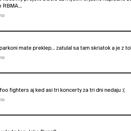
e RBMA...
kno
parkoni mate preklep... zatulal sa tam skriatok a je z 
kno
foo fighters aj ked asi tri koncerty za tri dni nedaju :(
kno