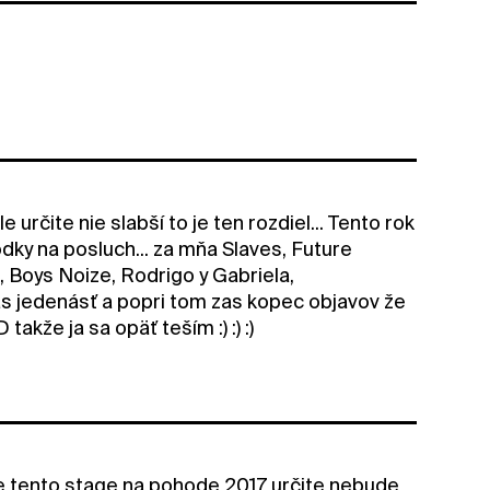
určite nie slabší to je ten rozdiel... Tento rok
ôdky na posluch... za mňa Slaves, Future
 Boys Noize, Rodrigo y Gabriela,
ás jedenásť a popri tom zas kopec objavov že
kže ja sa opäť teším :) :) :)
 že tento stage na pohode 2017 určite nebude