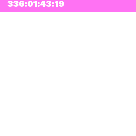
336:01:43:18
NEWSLETTER
Prihlásiť sa
Súhlasím so zapísaním mojej e-mailovej adresy do Pohoda Newslettra a
využívaním na marketingové účely.