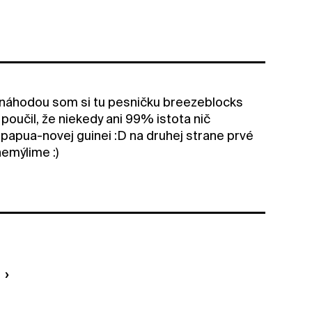
a náhodou som si tu pesničku breezeblocks
 poučil, že niekedy ani 99% istota nič
papua-novej guinei :D na druhej strane prvé
emýlime :)