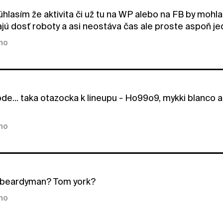
úhlasím že aktivita či už tu na WP alebo na FB by mohla
jú dosť roboty a asi neostáva čas ale proste aspoň jed
kno
de... taka otazocka k lineupu - Ho99o9, mykki blanco 
kno
beardyman? Tom york?
kno