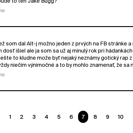
bude to ten Jake Bugg?
kno
ež som dal Alt-j možno jeden z prvých na FB stránke 
 dosť išiel ale ja som sa už aj minulý rok pri hádankách
šte to kludne može byť nejaký neznámy gotický rap z 
ždy niečím výnimočné a to by mohlo znamenať, že sa n
kno
1
2
3
4
5
6
Ste na strane
7
8
9
10