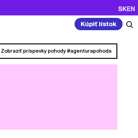
SK
EN
Kúpiť lístok
Zobraziť príspevky pohody #agenturapohoda