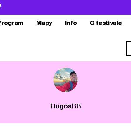
7
Program
Mapy
Info
O festivale
HugosBB