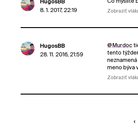
Čo myslíte 
HugosBB
8. 1. 2017, 22:19
Zobraziť vlá
@Murdoc
ti
HugosBB
tento týžden
28. 11. 2016, 21:59
neznamená e
meno býva v
Zobraziť vlá