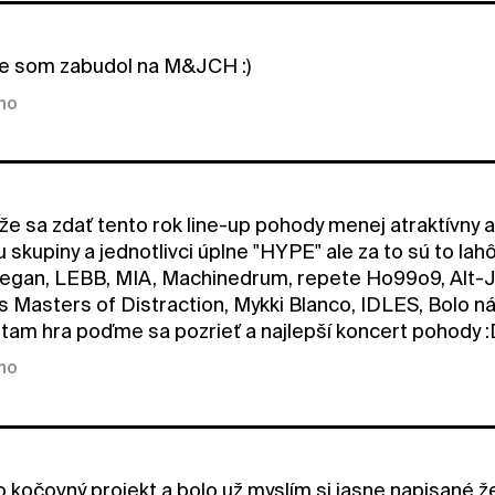
e som zabudol na M&JCH :)
kno
 sa zdať tento rok line-up pohody menej atraktívny ale 
skupiny a jednotlivci úplne "HYPE" ale za to sú to lah
negan, LEBB, MIA, Machinedrum, repete Ho99o9, Alt-J,
 Masters of Distraction, Mykki Blanco, IDLES, Bolo n
tam hra poďme sa pozrieť a najlepší koncert pohody :D ta
kno
o kočovný projekt a bolo už myslím si jasne napisané