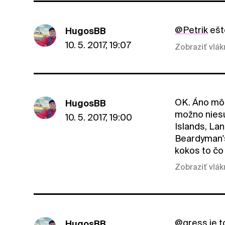
@Petrik
ešt
HugosBB
10. 5. 2017, 19:07
Zobraziť vlá
OK. Áno môže
HugosBB
možno niesu 
10. 5. 2017, 19:00
Islands, La
Beardyman's
kokos to čo 
Zobraziť vlá
@gress
je t
HugosBB