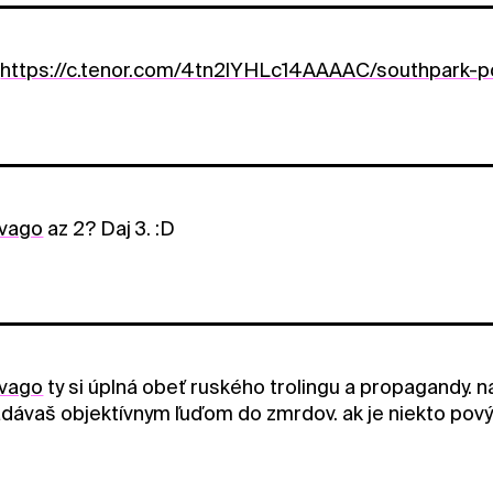
https://c.tenor.com/4tn2lYHLc14AAAAC/southpark-p
vago
az 2? Daj 3. :D
vago
ty si úplná obeť ruského trolingu a propagandy. na
dávaš objektívnym ľuďom do zmrdov. ak je niekto povýše