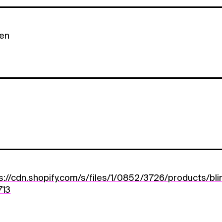
len
s://cdn.shopify.com/s/files/1/0852/3726/products/b
713