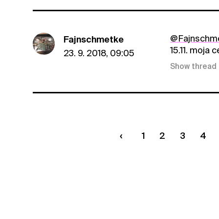
@Fajnschm
Fajnschmetke
15.11. moja 
23. 9. 2018, 09:05
Show thread
1
2
3
4