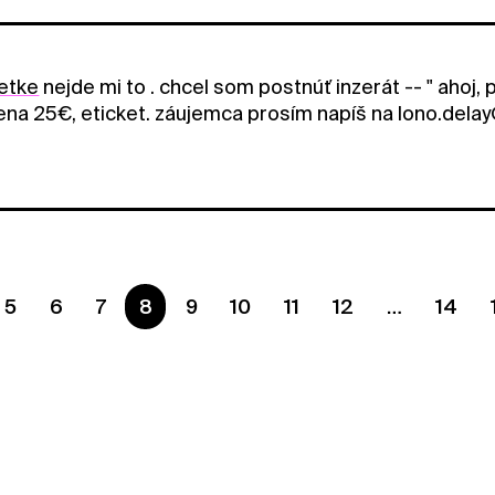
etke
nejde mi to . chcel som postnúť inzerát -- " ahoj,
cena 25€, eticket. záujemca prosím napíš na lono.delay@
5
6
7
You are on page
8
9
10
11
12
14