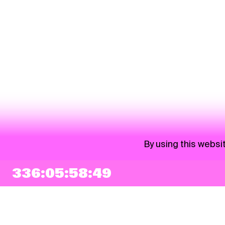
By using this websi
336:05:58:48
NEWSLETTER