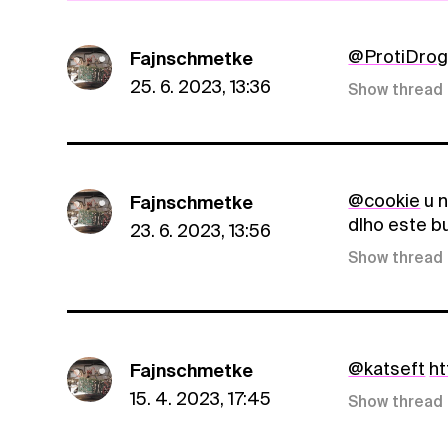
@ProtiDro
Fajnschmetke
25. 6. 2023, 13:36
Show thread
@cookie
u n
Fajnschmetke
dlho este b
23. 6. 2023, 13:56
Show thread
@katseft
h
Fajnschmetke
15. 4. 2023, 17:45
Show thread