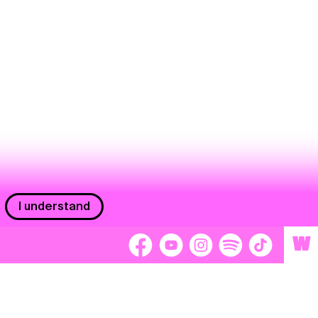
I understand
W