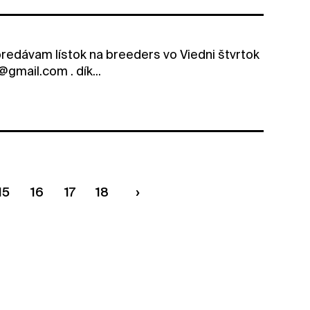
 predávam lístok na breeders vo Viedni štvrtok
gmail.com . dík...
15
16
17
18