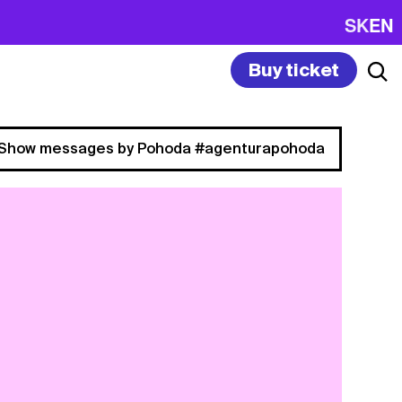
SK
EN
Buy ticket
Show messages by Pohoda #agenturapohoda