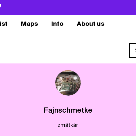
7
ist
Maps
Info
About us
Fajnschmetke
zmätkár