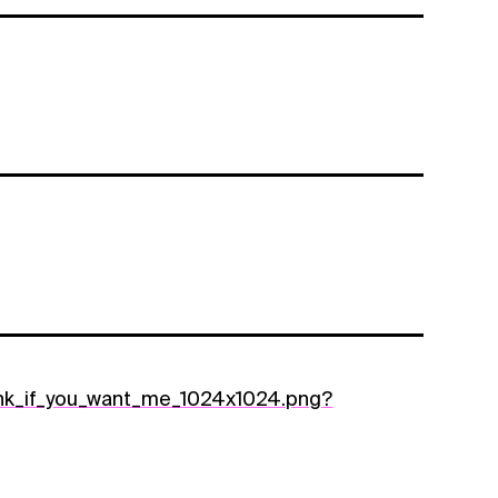
link_if_you_want_me_1024x1024.png?