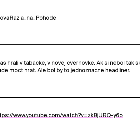
govaRazia_na_Pohode
as hrali v tabacke, v novej cvernovke. Ak si nebol tak s
ude moct hrat. Ale bol by to jednoznacne headliner.
ttps://www.youtube.com/watch?v=zkBjURQ-y6o