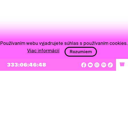
Používaním webu vyjadrujete súhlas s používaním cookies.
Viac informácií
Rozumiem
333:06:46:48
W
NEWSLETTER
Prihlásiť sa
Súhlasím so zapísaním mojej e-mailovej adresy do Pohoda Newslettra a využívaním
na marketingové účely.