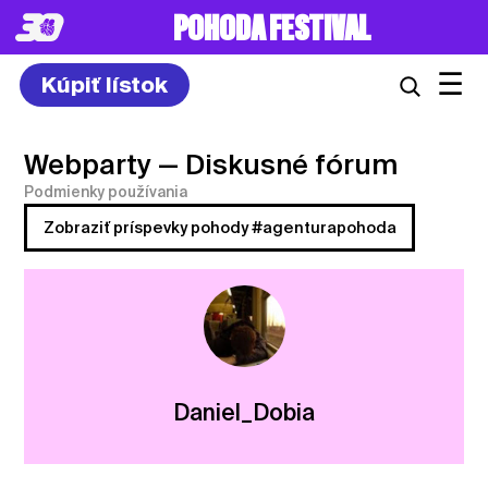
POHODA FESTIVAL
☰
Kúpiť lístok
Webparty
— Diskusné fórum
Podmienky používania
Zobraziť príspevky pohody #agenturapohoda
Daniel_Dobia