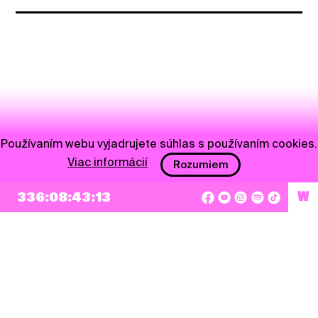
Používaním webu vyjadrujete súhlas s používaním cookies.
Viac informácií
Rozumiem
336:08:43:13
W
NEWSLETTER
Prihlásiť sa
Súhlasím so zapísaním mojej e-mailovej adresy do Pohoda Newslettra a využívaním
na marketingové účely.