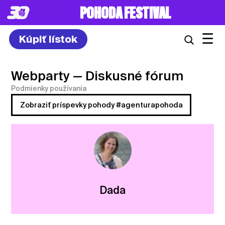
POHODA FESTIVAL
☰
Kúpiť lístok
Webparty
— Diskusné fórum
Podmienky používania
Zobraziť príspevky pohody #agenturapohoda
Dada