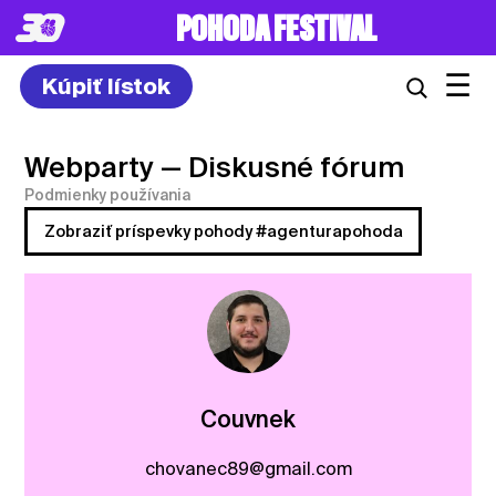
POHODA FESTIVAL
☰
Kúpiť lístok
Webparty
— Diskusné fórum
Podmienky používania
Zobraziť príspevky pohody #agenturapohoda
Couvnek
chovanec89@gmail.com