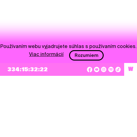
Používaním webu vyjadrujete súhlas s používaním cookies.
Viac informácií
Rozumiem
334:15:32:22
W
NEWSLETTER
Prihlásiť sa
Súhlasím so zapísaním mojej e-mailovej adresy do Pohoda Newslettra a využívaním
na marketingové účely.