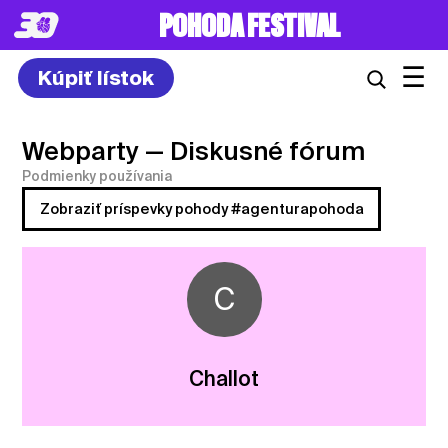
POHODA FESTIVAL
☰
Kúpiť lístok
Webparty
— Diskusné fórum
Podmienky používania
Zobraziť príspevky pohody #agenturapohoda
C
Challot