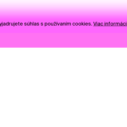
jadrujete súhlas s používaním cookies.
Viac informáci
Novinky
Darujte
Privacy Policy
NGO
Press
Ambass
Gastro
Visual S
Market zóna