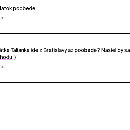
iatok poobede!
kno
tka Talianka ide z Bratislavy az poobede? Nasiel by s
ohodu
:)
kno