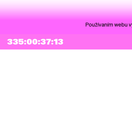
Používaním webu vy
335:00:37:13
NEWSLETTER
Prihlásiť sa
Súhlasím so zapísaním mojej e-mailovej adresy do Pohoda Newslettra a
využívaním na marketingové účely.