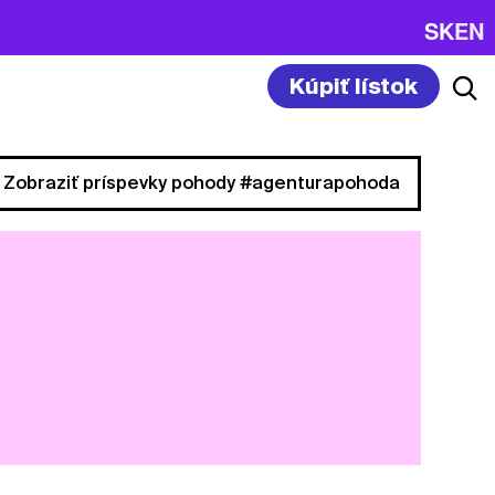
SK
EN
Kúpiť lístok
Zobraziť príspevky pohody #agenturapohoda