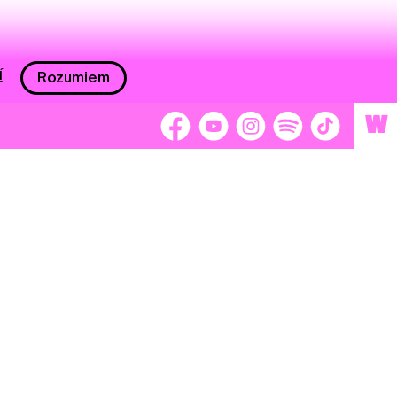
í
Rozumiem
W
 nám 2 %
Brigádnici
Dobrovoľníci
adors
Separátori
tage