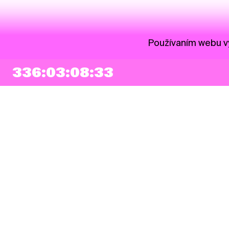
Používaním webu vy
336:03:08:33
NEWSLETTER
Prihlásiť sa
Súhlasím so zapísaním mojej e-mailovej adresy do Pohoda Newslettra a
využívaním na marketingové účely.