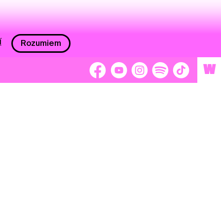
í
Rozumiem
W
 nám 2 %
Brigádnici
Dobrovoľníci
adors
Separátori
tage