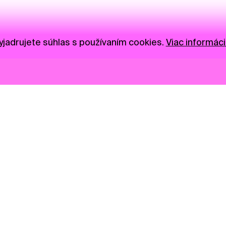
jadrujete súhlas s používaním cookies.
Viac informáci
Novinky
Darujte
Privacy Policy
NGO
Press
Ambass
Gastro
Visual S
Market zóna