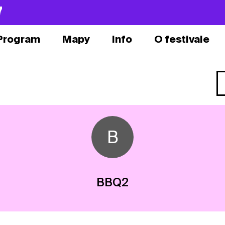
7
Program
Mapy
Info
O festivale
B
BBQ2