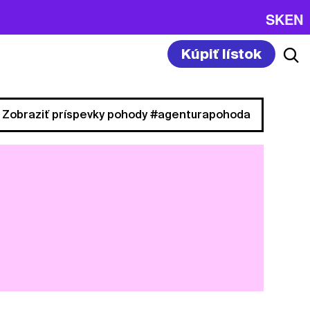
SK
EN
Kúpiť lístok
Zobraziť príspevky pohody #agenturapohoda