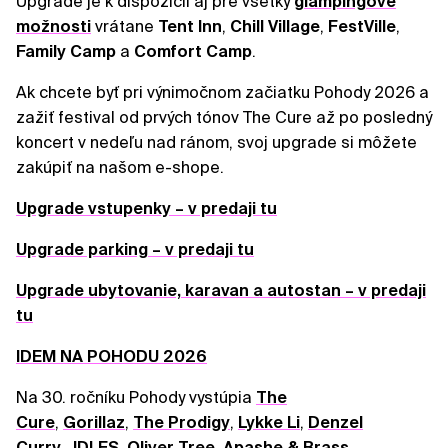
Upgrade je k dispozícii aj pre všetky
glampingové
možnosti
vrátane
Tent
Inn
,
Chill
Village
,
FestVille
,
Family
Camp
a
Comfort
Camp
.
Ak chcete byť pri výnimočnom začiatku Pohody 2026 a
zažiť festival od prvých tónov The Cure až po posledný
koncert v nedeľu nad ránom, svoj upgrade si môžete
zakúpiť na našom e-shope.
Upgrade vstupenky – v predaji tu
Upgrade parking – v predaji tu
Upgrade ubytovanie, karavan a autostan – v predaji
tu
IDEM NA POHODU 2026
Na 30. ročníku Pohody vystúpia
The
Cure
,
Gorillaz
,
The Prodigy
,
Lykke Li
,
Denzel
Curry
,
IDLES
,
Oliver Tree
,
Apashe & Brass