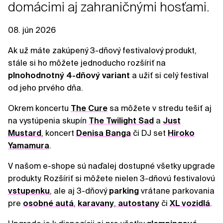
domácimi aj zahraničnými hosťami.
08. jún 2026
Ak už máte zakúpený 3-dňový festivalový produkt,
stále si ho môžete jednoducho rozšíriť na
plnohodnotný 4-dňový variant
a užiť si celý festival
od jeho prvého dňa.
Okrem koncertu
The Cure
sa môžete v stredu tešiť aj
na vystúpenia skupín
The Twilight Sad
a
Just
Mustard
, koncert
Denisa Banga
či DJ set
Hiroko
Yamamura
.
V našom e-shope sú naďalej dostupné všetky upgrade
produkty. Rozšíriť si môžete nielen 3-dňovú festivalovú
vstupenku
, ale aj 3-dňový
parking
vrátane parkovania
pre
osobné
autá
,
karavany
,
autostany
či
XL vozidlá
.