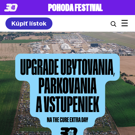
POHODA FESTIVAL
☰
Kúpiť lístok