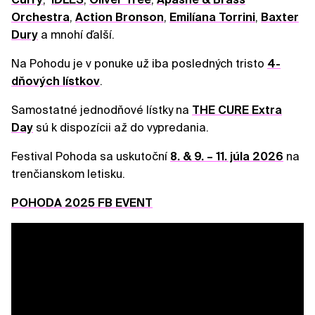
Orchestra
,
Action Bronson
,
Emilíana Torrini
,
Baxter
Dury
a mnohí ďalší.
Na Pohodu je v ponuke už iba posledných tristo
4-
dňových lístkov
.
Samostatné jednodňové lístky na
THE CURE Extra
Day
sú k dispozícii až do vypredania.
Festival Pohoda sa uskutoční
8. & 9. – 11. júla 2026
na
trenčianskom letisku.
POHODA 2025 FB EVENT