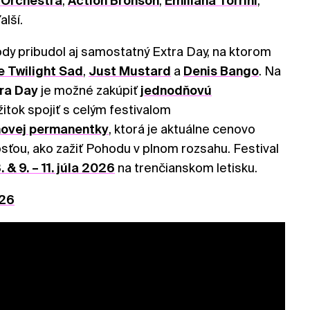
 Orchestra
,
Action Bronson
,
Emilíana Torrini
,
lší.
hody pribudol aj samostatný Extra Day, na ktorom
e Twilight Sad
,
Just Mustard
a
Denis Bango
. Na
ra Day
je možné zakúpiť
jednodňovú
žitok spojiť s celým festivalom
ovej permanentky
, ktorá je aktuálne cenovo
ťou, ako zažiť Pohodu v plnom rozsahu. Festival
. & 9. – 11. júla 2026
na trenčianskom letisku.
26