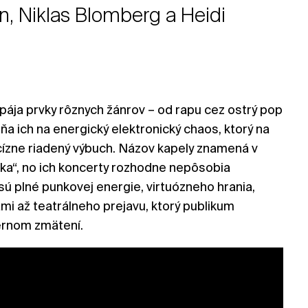
en, Niklas Blomberg a Heidi
pája prvky rôznych žánrov – od rapu cez ostrý pop
ňa ich na energický elektronický chaos, ktorý na
cízne riadený výbuch. Názov kapely znamená v
ška“, no ich koncerty rozhodne nepôsobia
ú plné punkovej energie, virtuózneho hrania,
mi až teatrálneho prejavu, ktorý publikum
ernom zmätení.