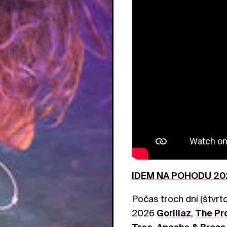
IDEM NA POHODU 20
Počas troch dní (štvrt
2026
Gorillaz
,
The Pr