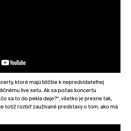
rty, ktoré majú bližšie k nepredvídateľnej
dičnému live setu. Ak sa počas koncertu
„čo sa to do pekla deje?“, všetko je presne tak,
 je totiž rozbiť zaužívané predstavy o tom, ako má