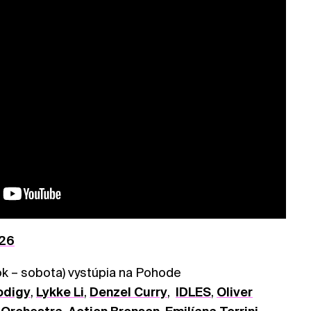
26
ok – sobota) vystúpia na Pohode
odigy
,
Lykke Li
,
Denzel Curry
,
IDLES
,
Oliver