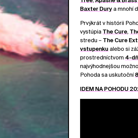
Tree
,
Apashe & Brass
Baxter Dury
a mnohí ďa
Prvýkrát v histórii Po
vystúpia
The Cure
,
Th
stredu –
The Cure Ext
vstupenku
alebo si zá
prostredníctvom
4-dň
najvýhodnejšou možnos
Pohoda sa uskutoční
8
IDEM NA POHODU 20