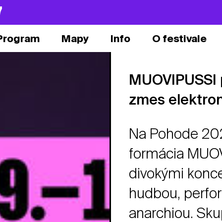
7
Program
Mapy
Info
O festivale
MUOVIPUSSI p
zmes elektron
Na Pohode 2026
formácia MUOVI
divokými konc
hudbou, perfo
anarchiou. Skup