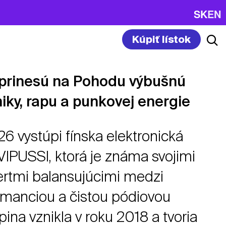
SK
EN
Kúpiť lístok
rinesú na Pohodu výbušnú
iky, rapu a punkovej energie
 vystúpi fínska elektronická
PUSSI, ktorá je známa svojimi
ertmi balansujúcimi medzi
rmanciou a čistou pódiovou
ina vznikla v roku 2018 a tvoria