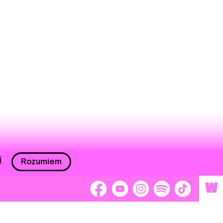
í
Rozumiem
W