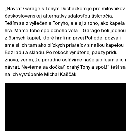
„Návrat Garage s Tonym Ducháčkom je pre milovníkov
československej alternatívy udalosťou tisícročia.
Teším sa z vyliečenia Tonyho, ale aj z toho, ako kapela
hrá. Máme toho spoločného veľa – Garage boli jednou
z ôsmych kapiel, ktoré hrali na prvej Pohode, pozvali
sme si ich tam ako blízkych priateľov s našou kapelou
Bez ladu a skladu. Po rokoch vynútenej pauzy prídu
znova, verím, že parádne oslávime naše jubileum a ich
návrat. Nevieme sa dočkať, drahý Tony a spol.!“ teší sa
na ich vystúpenie Michal Kaščák.