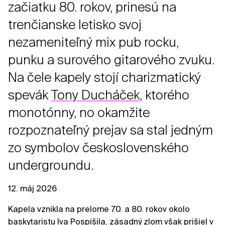
začiatku 80. rokov, prinesú na
trenčianske letisko svoj
nezameniteľný mix pub rocku,
punku a surového gitarového zvuku.
Na čele kapely stojí charizmatický
spevák
Tony Ducháček
, ktorého
monotónny, no okamžite
rozpoznateľný prejav sa stal jedným
zo symbolov československého
undergroundu.
12. máj 2026
Kapela vznikla na prelome 70. a 80. rokov okolo
baskytaristu Iva Pospíšila, zásadný zlom však prišiel v