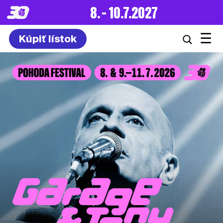
8. – 10.7.2027
☰
Kúpiť lístok