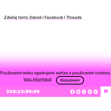
Zdieľaj tento článok
|
Facebook
|
Threads
Používaním webu vyjadrujete súhlas s používaním cookies.
Viac informácií
Rozumiem
NEWSLETTER
334:23:59:09
W
Prihlásiť sa
Súhlasím so zapísaním mojej e-mailovej adresy do Pohoda Newslettra a využívaním