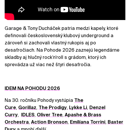
Garage & Tony Ducháček patria medzi kapely, ktoré
definovali československý klubový underground a
zároveň si zachovali vlastný rukopis aj po
desaťročiach. Na Pohode 2026 zaznejú legendárne
skladby aj hlučný rock’n’roll s grádom, ktorý ich
sprevádza už viac než štyri desaťročia.
IDEM NA POHODU 2026
Na 30. ročníku Pohody vystúpia
The
Cure
,
Gorillaz
,
The Prodigy
,
Lykke Li
,
Denzel
Curry
,
IDLES
,
Oliver Tree
,
Apashe & Brass
Orchestra
,
Action Bronson
,
Emilíana Torrini
,
Baxter
Dury
a mnohí ďalší.