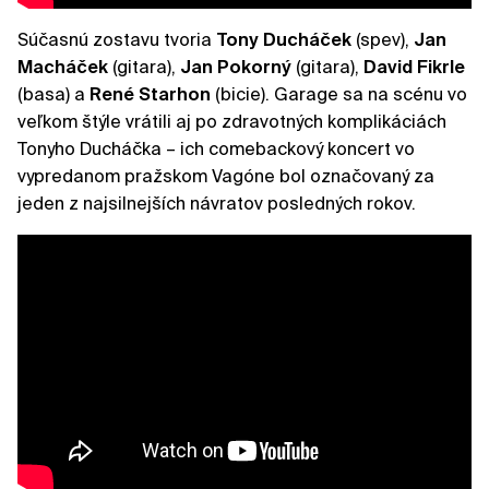
Súčasnú zostavu tvoria
Tony
Ducháček
(spev),
Jan
Macháček
(gitara),
Jan
Pokorný
(gitara),
David
Fikrle
(basa) a
René
Starhon
(bicie). Garage sa na scénu vo
veľkom štýle vrátili aj po zdravotných komplikáciách
Tonyho Ducháčka – ich comebackový koncert vo
vypredanom pražskom Vagóne bol označovaný za
jeden z najsilnejších návratov posledných rokov.