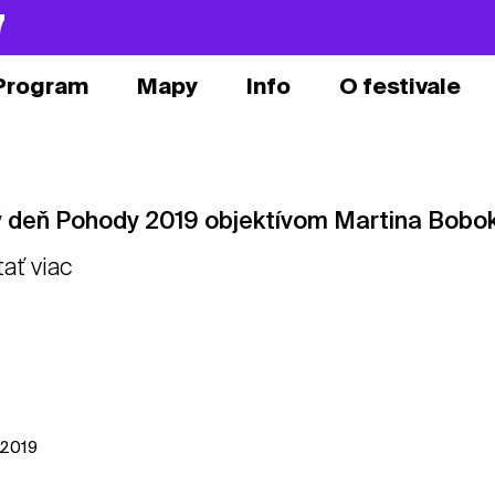
7
Program
Mapy
Info
O festivale
ý deň Pohody 2019 objektívom Martina Bobo
tať viac
l 2019