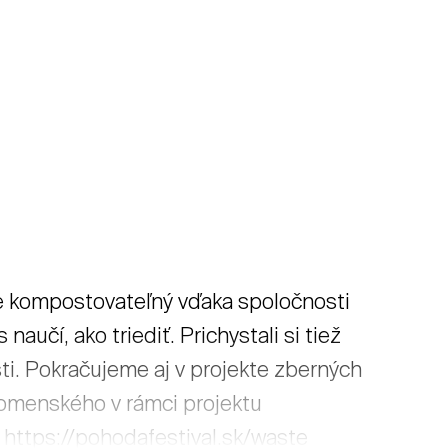
e kompostovateľný vďaka spoločnosti
aučí, ako triediť. Prichystali si tiež
i. Pokračujeme aj v projekte zberných
Komenského v rámci projektu
https://pohodafestival.sk/waste