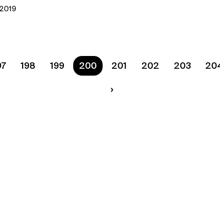
l 2019
tať viac
97
198
199
Ste na strane
200
201
202
203
20