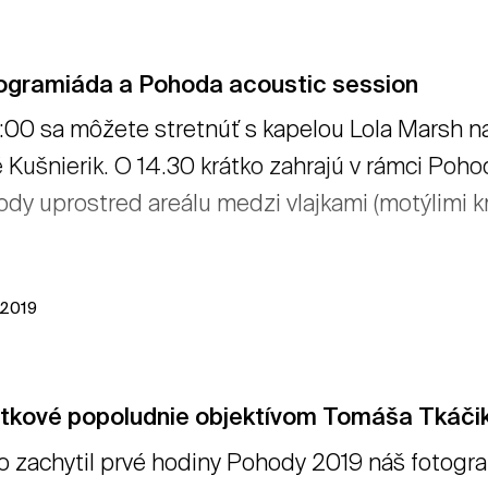
ogramiáda a Pohoda acoustic session
:00 sa môžete stretnúť s kapelou Lola Marsh 
 Kušnierik. O 14.30 krátko zahrajú v rámci Poho
dy uprostred areálu medzi vlajkami (motýlimi krí
l 2019
rtkové popoludnie objektívom Tomáša Tkáči
o zachytil prvé hodiny Pohody 2019 náš fotograf