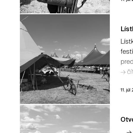
Líst
Líst
fest
pred
→ čí
11. júl
Otvo
→ čí