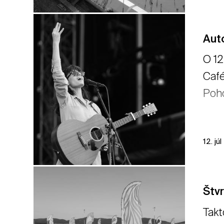
Aut
O 12
Café
Poho
12. jú
Štv
Takt