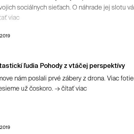
vojich sociálnych sieťach. O náhrade jej slotu 
tať viac
l 2019
astickí ľudia Pohody z vtáčej perspektívy
ove nám poslali prvé zábery z drona. Viac fotiek
esieme už čoskoro. → čítať viac
l 2019