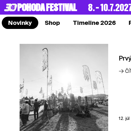
POHODA FESTIVAL
8. – 10.7.202
Novinky
Shop
Timeline 2026
Prv
→ čí
12. jú