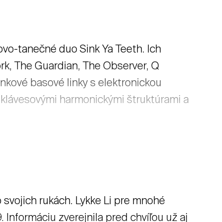
ovo-tanečné duo Sink Ya Teeth. Ich
ork, The Guardian, The Observer, Q
nkové basové linky s elektronickou
 klávesovými harmonickými štruktúrami a
o svojich rukách. Lykke Li pre mnohé
Informáciu zverejnila pred chvíľou už aj