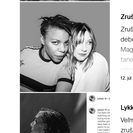
Zruš
Zruš
debu
Maga
tane
sólo
12. jú
Lyk
Veľm
zruš