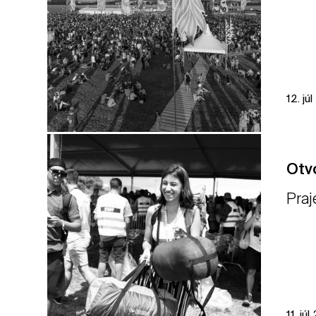
12. jú
Otvo
Praj
11. júl