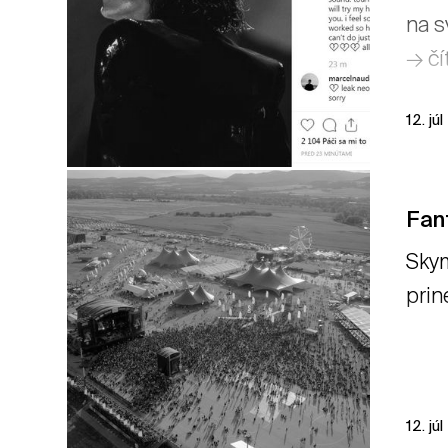
na s
→ čí
12. jú
Fant
Skym
prin
12. jú