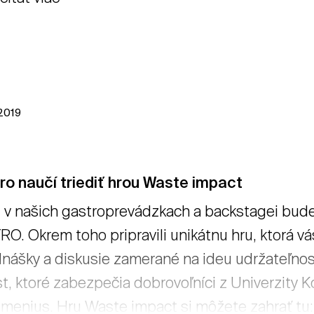
 2019
o naučí triediť hrou Waste impact
 v našich gastroprevádzkach a backstagei bud
O. Okrem toho pripravili unikátnu hru, ktorá vás n
nášky a diskusie zamerané na ideu udržateľnost
t, ktoré zabezpečia dobrovoľníci z Univerzity 
enius. Hru Waste impact si môžete zahrať tu: 