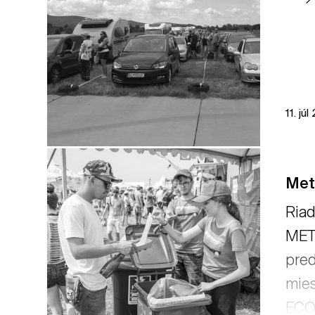
11. júl
Metr
Riad
METR
pred
mies
ECOm