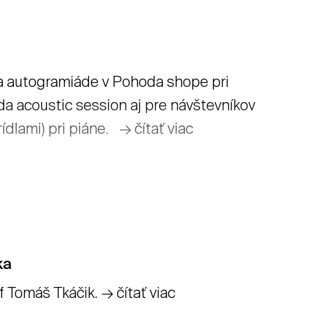
na autogramiáde v Pohoda shope pri
da acoustic session aj pre návštevníkov
dlami) pri piáne. → čítať viac
ka
 Tomáš Tkáčik. → čítať viac