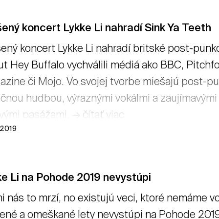
ený koncert Lykke Li nahradí Sink Ya Teeth
ený koncert Lykke Li nahradí britské post-punk
t Hey Buffalo vychválili médiá ako BBC, Pitchf
zine či Mojo. Vo svojej tvorbe miešajú post-pu
čnou hudbou, výraznými vokálmi a zaujímavými
vými pasážami. → čítať viac
l 2019
ke Li na Pohode 2019 nevystúpi
i nás to mrzí, no existujú veci, ktoré nemáme v
ené a omeškané lety nevystúpi na Pohode 2019. 