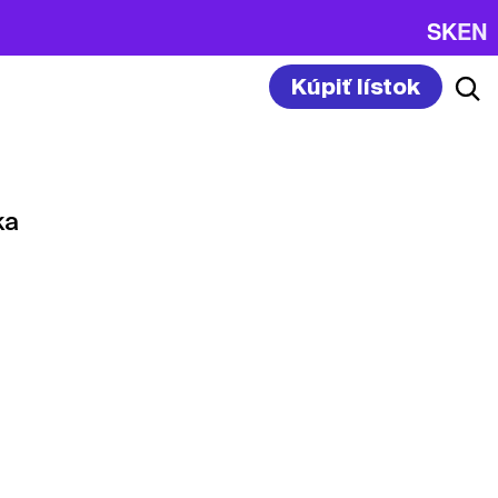
SK
EN
Kúpiť lístok
ka