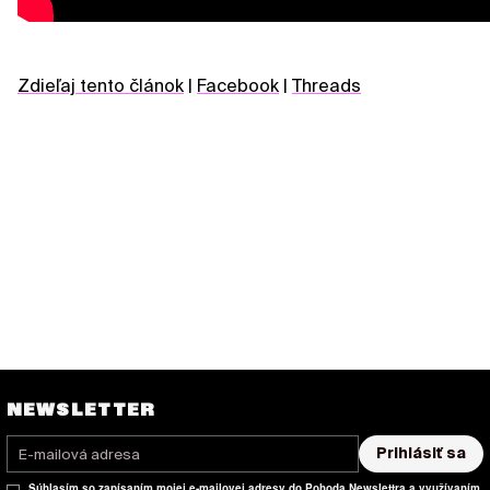
Zdieľaj tento článok
|
Facebook
|
Threads
NEWSLETTER
Prihlásiť sa
Súhlasím so zapísaním mojej e-mailovej adresy do Pohoda Newslettra a využívaním