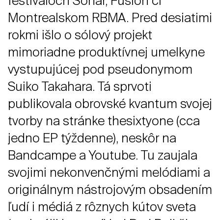
festivaloch Sonar, Fusion či
Montrealskom RBMA. Pred desiatimi
rokmi išlo o sólový projekt
mimoriadne produktívnej umelkyne
vystupujúcej pod pseudonymom
Suiko Takahara. Tá sprvoti
publikovala obrovské kvantum svojej
tvorby na stránke thesixtyone (cca
jedno EP týždenne), neskôr na
Bandcampe a Youtube. Tu zaujala
svojimi nekonvenčnými melódiami a
originálnym nástrojovým obsadením
ľudí i médiá z rôznych kútov sveta