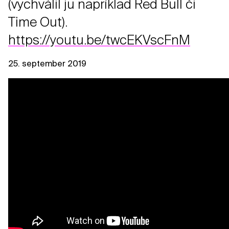
(vychválil ju napríklad Red Bull či
Time Out).
https://youtu.be/twcEKVscFnM
25. september 2019