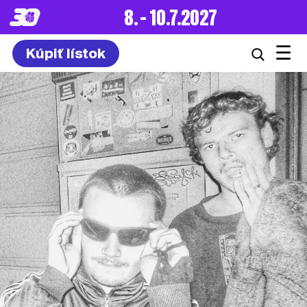
8. – 10.7.2027
☰
Kúpiť lístok