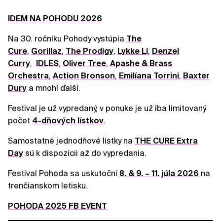
IDEM NA POHODU 2026
Na 30. ročníku Pohody vystúpia
The
Cure
,
Gorillaz
,
The Prodigy
,
Lykke Li
,
Denzel
Curry
,
IDLES
,
Oliver Tree
,
Apashe & Brass
Orchestra
,
Action Bronson
,
Emilíana Torrini
,
Baxter
Dury
a mnohí ďalší.
Festival je už vypredaný, v ponuke je už iba limitovaný
počet
4-dňových lístkov
.
Samostatné jednodňové lístky na
THE CURE Extra
Day
sú k dispozícii až do vypredania.
Festival Pohoda sa uskutoční
8. & 9. – 11. júla 2026
na
trenčianskom letisku.
POHODA 2025 FB EVENT