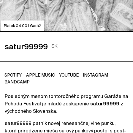
Piatok 04:00 | Garáž
satur99999
SK
SPOTIFY
APPLE MUSIC
YOUTUBE
INSTAGRAM
BANDCAMP
Posledným menom tohtoročného programu Garáže na
Pohoda Festival je mladé zoskupenie
satur99999
z
východného Slovenska.
satur99999 patrí k novej renesančnej vlne punku,
ktorá prirodzene mieša surový punkový postoj s post-