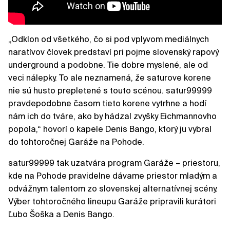
„Odklon od všetkého, čo si pod vplyvom mediálnych
naratívov človek predstaví pri pojme slovenský rapový
underground a podobne. Tie dobre myslené, ale od
veci nálepky. To ale neznamená, že saturove korene
nie sú husto prepletené s touto scénou. satur99999
pravdepodobne časom tieto korene vytrhne a hodí
nám ich do tváre, ako by hádzal zvyšky Eichmannovho
popola,“ hovorí o kapele Denis Bango, ktorý ju vybral
do tohtoročnej Garáže na Pohode.
satur99999 tak uzatvára program Garáže – priestoru,
kde na Pohode pravidelne dávame priestor mladým a
odvážnym talentom zo slovenskej alternatívnej scény.
Výber tohtoročného lineupu Garáže pripravili kurátori
Ľubo Šoška a Denis Bango.