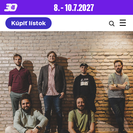
8. – 10.7.2027
☰
Kúpiť lístok