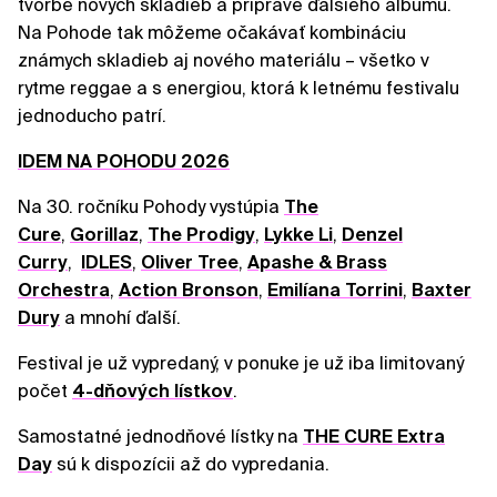
tvorbe nových skladieb a príprave ďalšieho albumu.
Na Pohode tak môžeme očakávať kombináciu
známych skladieb aj nového materiálu – všetko v
rytme reggae a s energiou, ktorá k letnému festivalu
jednoducho patrí.
IDEM NA POHODU 2026
Na 30. ročníku Pohody vystúpia
The
Cure
,
Gorillaz
,
The Prodigy
,
Lykke Li
,
Denzel
Curry
,
IDLES
,
Oliver Tree
,
Apashe & Brass
Orchestra
,
Action Bronson
,
Emilíana Torrini
,
Baxter
Dury
a mnohí ďalší.
Festival je už vypredaný, v ponuke je už iba limitovaný
počet
4-dňových lístkov
.
Samostatné jednodňové lístky na
THE CURE Extra
Day
sú k dispozícii až do vypredania.