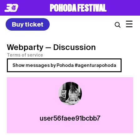
POHODA FESTIVAL
☰
Buy ticket
Webparty
— Discussion
Terms of service
Show messages by Pohoda #agenturapohoda
user56faee91bcbb7