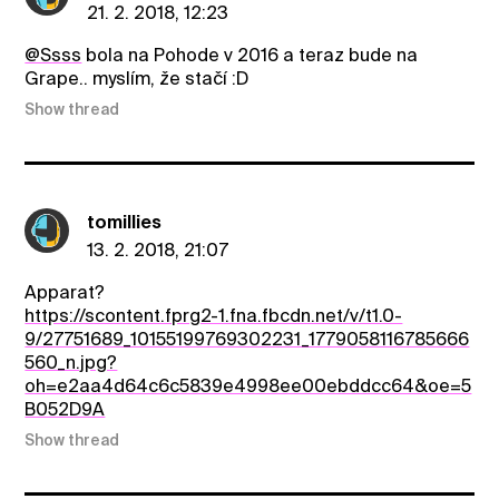
21. 2. 2018, 12:23
@Ssss
bola na Pohode v 2016 a teraz bude na
Grape.. myslím, že stačí :D
Show thread
tomillies
13. 2. 2018, 21:07
Apparat?
https://scontent.fprg2-1.fna.fbcdn.net/v/t1.0-
9/27751689_10155199769302231_1779058116785666
560_n.jpg?
oh=e2aa4d64c6c5839e4998ee00ebddcc64&oe=5
B052D9A
Show thread