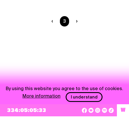
You are on page
3
By using this website you agree to the use of cookies.
More information
I understand
334:05:05:33
W
NEWSLETTER