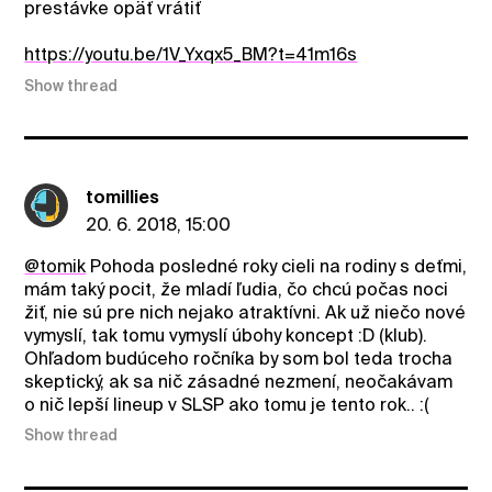
prestávke opäť vrátiť
https://youtu.be/1V_Yxqx5_BM?t=41m16s
Show thread
tomillies
20. 6. 2018, 15:00
@tomik
Pohoda posledné roky cieli na rodiny s deťmi,
mám taký pocit, že mladí ľudia, čo chcú počas noci
žiť, nie sú pre nich nejako atraktívni. Ak už niečo nové
vymyslí, tak tomu vymyslí úbohy koncept :D (klub).
Ohľadom budúceho ročníka by som bol teda trocha
skeptický, ak sa nič zásadné nezmení, neočakávam
o nič lepší lineup v SLSP ako tomu je tento rok.. :(
Show thread