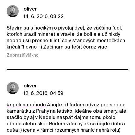
oliver
14. 6. 2016, 03:22
Stavím sa s hocikým o pivo(aj dve), že väčšina ľudí,
ktorích urazil minaret a vravia, že boli ale už nikdy
neprídu sú presne tí istí čo v stanových mestečkách
kričali "hovno" :) Začínam sa tešiť čoraz viac
Zobraziť vlákno
oliver
12. 6. 2016, 04:59
#spolunapohodu
Ahojte :) hľadám odvoz pre seba a
kamarátku z Prahy na letisko. Ideálne oba smery, ale
stačilo by aj v Nedelu naspäť dajme tomu okolo
obeda alebo skôr. Budem vďačný ak sa nájde dobrá
duša :) (cena v rámci rozumných hraníc nehrá rolu)