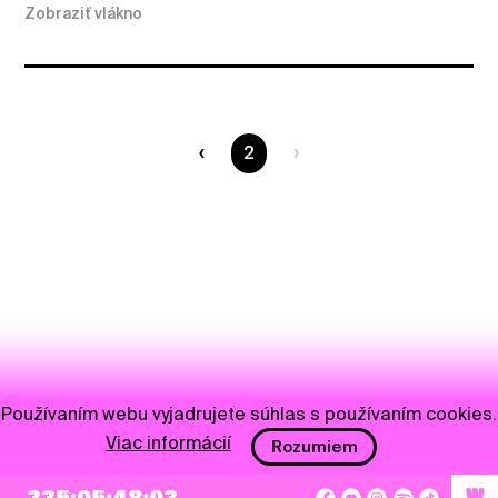
Zobraziť vlákno
Ste na strane
2
Používaním webu vyjadrujete súhlas s používaním cookies.
Viac informácií
Rozumiem
W