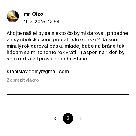
mr_Oizo
11. 7. 2015, 12:54
Ahojte našiel by sa niekto čo by mi daroval, prípadne
za symbolickú cenu predal lístok/pásku? Ja som
minulý rok daroval pásku mladej babe na bráne tak
hádam sa mi to tento rok vráti :-) aspon na 1 deň by
som rád zažil pravú Pohodu. Stano.
stanislav.dolny@gmail.com
Zobraziť vlákno
Ste na strane
2