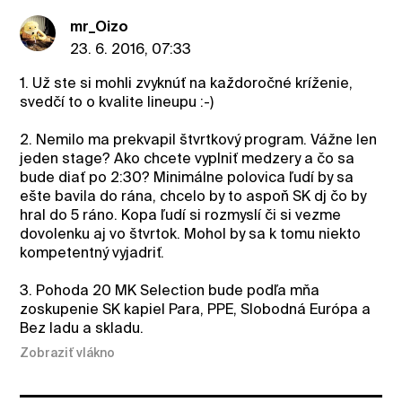
mr_Oizo
23. 6. 2016, 07:33
1. Už ste si mohli zvyknúť na každoročné kríženie,
svedčí to o kvalite lineupu :-)
2. Nemilo ma prekvapil štvrtkový program. Vážne len
jeden stage? Ako chcete vyplniť medzery a čo sa
bude diať po 2:30? Minimálne polovica ľudí by sa
ešte bavila do rána, chcelo by to aspoň SK dj čo by
hral do 5 ráno. Kopa ľudí si rozmyslí či si vezme
dovolenku aj vo štvrtok. Mohol by sa k tomu niekto
kompetentný vyjadriť.
3. Pohoda 20 MK Selection bude podľa mňa
zoskupenie SK kapiel Para, PPE, Slobodná Európa a
Bez ladu a skladu.
Zobraziť vlákno