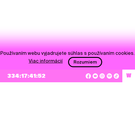
Používaním webu vyjadrujete súhlas s používaním cookies.
Viac informácií
Rozumiem
334:17:41:52
W
NEWSLETTER
Prihlásiť sa
Súhlasím so zapísaním mojej e-mailovej adresy do Pohoda Newslettra a využívaním
na marketingové účely.