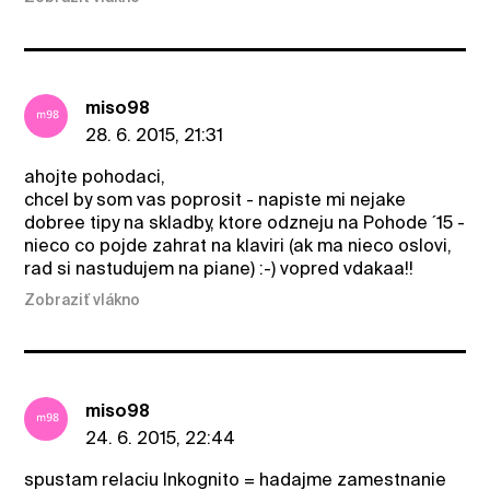
miso98
28. 6. 2015, 21:31
ahojte pohodaci,
chcel by som vas poprosit - napiste mi nejake
dobree tipy na skladby, ktore odzneju na Pohode ´15 -
nieco co pojde zahrat na klaviri (ak ma nieco oslovi,
rad si nastudujem na piane) :-) vopred vdakaa!!
Zobraziť vlákno
miso98
24. 6. 2015, 22:44
spustam relaciu Inkognito = hadajme zamestnanie