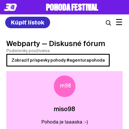
POHODA FESTIVAL
☰
Kúpiť lístok
Webparty
— Diskusné fórum
Podmienky používania
Zobraziť príspevky pohody #agenturapohoda
miso98
Pohoda je laaaska :-)