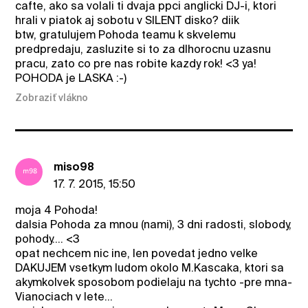
cafte, ako sa volali ti dvaja ppci anglicki DJ-i, ktori
hrali v piatok aj sobotu v SILENT disko? diik
btw, gratulujem Pohoda teamu k skvelemu
predpredaju, zasluzite si to za dlhorocnu uzasnu
pracu, zato co pre nas robite kazdy rok! <3 ya!
POHODA je LASKA :-)
Zobraziť vlákno
miso98
17. 7. 2015, 15:50
moja 4 Pohoda!
dalsia Pohoda za mnou (nami), 3 dni radosti, slobody,
pohody.... <3
opat nechcem nic ine, len povedat jedno velke
DAKUJEM vsetkym ludom okolo M.Kascaka, ktori sa
akymkolvek sposobom podielaju na tychto -pre mna-
Vianociach v lete...