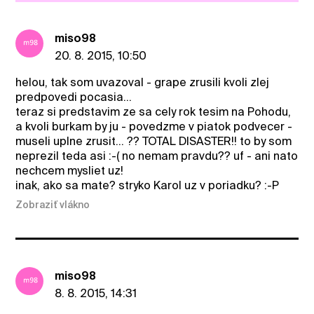
miso98
20. 8. 2015, 10:50
helou, tak som uvazoval - grape zrusili kvoli zlej
predpovedi pocasia...
teraz si predstavim ze sa cely rok tesim na Pohodu,
a kvoli burkam by ju - povedzme v piatok podvecer -
museli uplne zrusit... ?? TOTAL DISASTER!! to by som
neprezil teda asi :-( no nemam pravdu?? uf - ani nato
nechcem mysliet uz!
inak, ako sa mate? stryko Karol uz v poriadku? :-P
Zobraziť vlákno
miso98
8. 8. 2015, 14:31