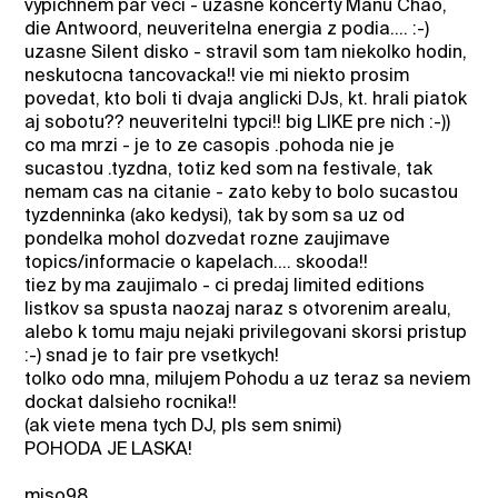
vypichnem par veci - uzasne koncerty Manu Chao,
die Antwoord, neuveritelna energia z podia.... :-)
uzasne Silent disko - stravil som tam niekolko hodin,
neskutocna tancovacka!! vie mi niekto prosim
povedat, kto boli ti dvaja anglicki DJs, kt. hrali piatok
aj sobotu?? neuveritelni typci!! big LIKE pre nich :-))
co ma mrzi - je to ze casopis .pohoda nie je
sucastou .tyzdna, totiz ked som na festivale, tak
nemam cas na citanie - zato keby to bolo sucastou
tyzdenninka (ako kedysi), tak by som sa uz od
pondelka mohol dozvedat rozne zaujimave
topics/informacie o kapelach.... skooda!!
tiez by ma zaujimalo - ci predaj limited editions
listkov sa spusta naozaj naraz s otvorenim arealu,
alebo k tomu maju nejaki privilegovani skorsi pristup
:-) snad je to fair pre vsetkych!
tolko odo mna, milujem Pohodu a uz teraz sa neviem
dockat dalsieho rocnika!!
(ak viete mena tych DJ, pls sem snimi)
POHODA JE LASKA!
miso98