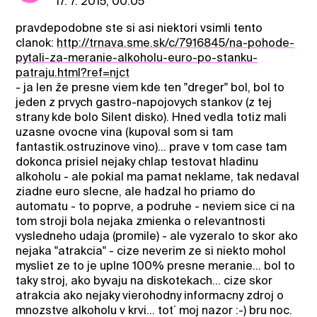
17. 7. 2015, 00:05
pravdepodobne ste si asi niektori vsimli tento
clanok:
http://trnava.sme.sk/c/7916845/na-pohode-
pytali-za-meranie-alkoholu-euro-po-stanku-
patraju.html?ref=njct
- ja len že presne viem kde ten "dreger" bol, bol to
jeden z prvych gastro-napojovych stankov (z tej
strany kde bolo Silent disko). Hned vedla totiz mali
uzasne ovocne vina (kupoval som si tam
fantastik.ostruzinove vino)... prave v tom case tam
dokonca prisiel nejaky chlap testovat hladinu
alkoholu - ale pokial ma pamat neklame, tak nedaval
ziadne euro slecne, ale hadzal ho priamo do
automatu - to poprve, a podruhe - neviem sice ci na
tom stroji bola nejaka zmienka o relevantnosti
vysledneho udaja (promile) - ale vyzeralo to skor ako
nejaka "atrakcia" - cize neverim ze si niekto mohol
mysliet ze to je uplne 100% presne meranie... bol to
taky stroj, ako byvaju na diskotekach... cize skor
atrakcia ako nejaky vierohodny informacny zdroj o
mnozstve alkoholu v krvi... tot´ moj nazor :-) bru noc.