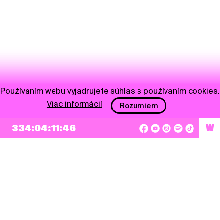
Používaním webu vyjadrujete súhlas s používaním cookies.
Viac informácií
Rozumiem
334:04:11:46
W
NEWSLETTER
Prihlásiť sa
Súhlasím so zapísaním mojej e-mailovej adresy do Pohoda Newslettra a využívaním
na marketingové účely.