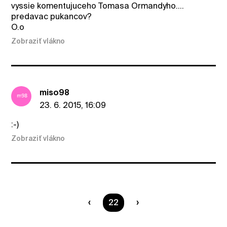
vyssie komentujuceho Tomasa Ormandyho....
predavac pukancov?
O.o
Zobraziť vlákno
miso98
23. 6. 2015, 16:09
:-)
Zobraziť vlákno
Ste na strane
22